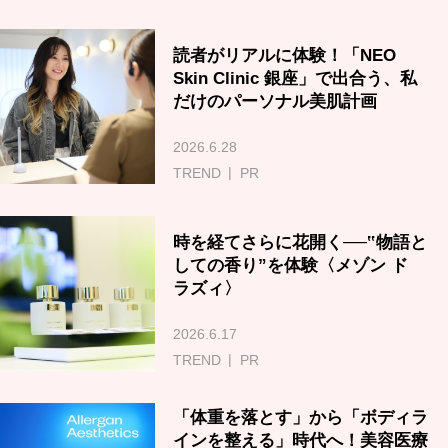
読者がリアルに体験！「NEO
Skin Clinic 銀座」で出合う、私
だけのパーソナル美肌計画
2026.6.28
TREND
PR
時を経てさらに花開く──‟物語と
しての香り”を体験〈メゾン ド
ラズィ〉
2026.6.17
TREND
PR
「体重を落とす」から「ボディラ
インを整える」時代へ！美容医療