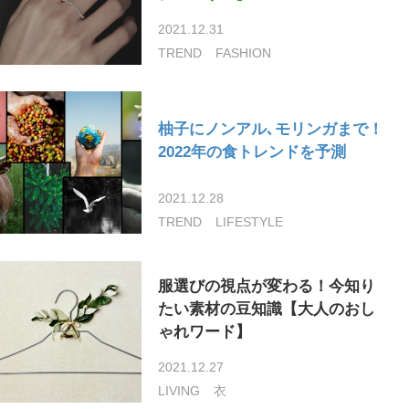
2021.12.31
TREND
FASHION
柚子にノンアル､モリンガまで！
2022年の食トレンドを予測
2021.12.28
TREND
LIFESTYLE
服選びの視点が変わる！今知り
たい素材の豆知識【大人のおし
ゃれワード】
2021.12.27
LIVING
衣