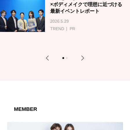
×ボディメイクで理想に近づける
最新イベントレポート
2026.5.29
TREND
PR
Previous
Next
1
2
MEMBER