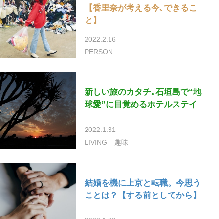
【香里奈が考える今､できるこ
と】
2022.2.16
PERSON
新しい旅のカタチ｡石垣島で“地
球愛”に目覚めるホテルステイ
2022.1.31
LIVING
趣味
結婚を機に上京と転職。今思う
ことは？【する前としてから】