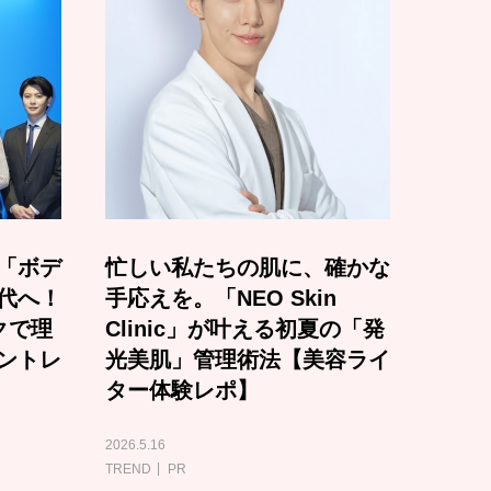
「ボデ
忙しい私たちの肌に、確かな
代へ！
手応えを。「NEO Skin
クで理
Clinic」が叶える初夏の「発
ントレ
光美肌」管理術法【美容ライ
ター体験レポ】
2026.5.16
TREND
PR