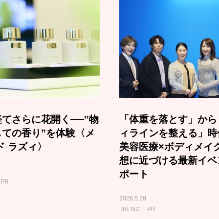
てさらに花開く──‟物
「体重を落とす」から
しての香り”を体験〈メ
ィラインを整える」時
ド ラズィ〉
美容医療×ボディメイ
想に近づける最新イベ
ポート
PR
2026.5.29
TREND
PR