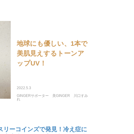
地球にも優しい、1本で
美肌見えするトーンア
ップUV！
2022.5.3
GINGERサポーター
美GINGER
川口すみ
れ
スリーコインズで発見！冷え症に