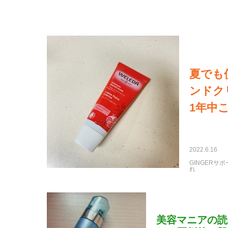
夏でも
ンドク
1年中
2022.6.16
GINGERサ
れ
美容マニアの読