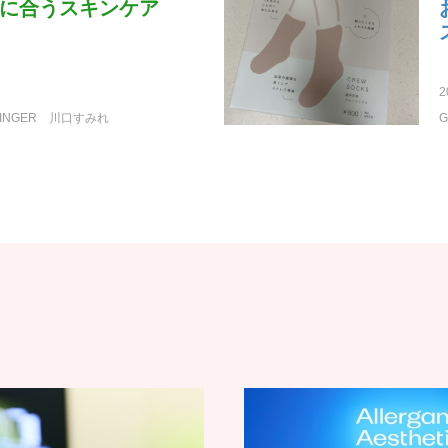
に合うスキンケア
2
INGER
川口すみれ