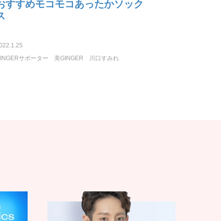
おすすめモコモコあったかソック
ス
022.1.25
GINGERサポーター
美GINGER
川口すみれ