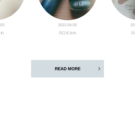
.03
2022.04.03
20
みれ
川口すみれ
川
READ MORE