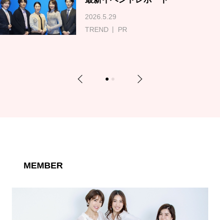
2026.5.29
TREND
PR
Previous
Next
1
2
MEMBER