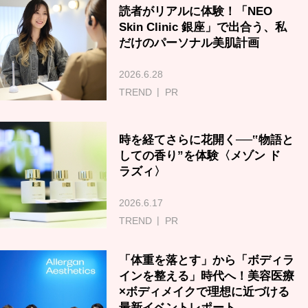
読者がリアルに体験！「NEO
Skin Clinic 銀座」で出合う、私
だけのパーソナル美肌計画
2026.6.28
TREND
PR
時を経てさらに花開く──‟物語と
しての香り”を体験〈メゾン ド
ラズィ〉
2026.6.17
TREND
PR
「体重を落とす」から「ボディラ
インを整える」時代へ！美容医療
×ボディメイクで理想に近づける
最新イベントレポート