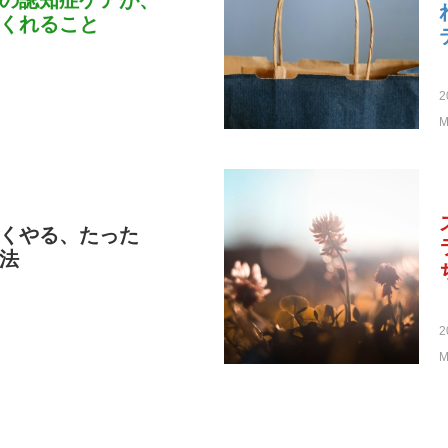
の認知症ケアが、
くれること
2
M
くやる、たった
法
2
M