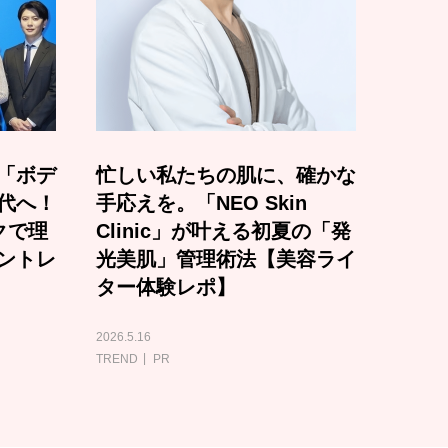
「ボデ
忙しい私たちの肌に、確かな
代へ！
手応えを。「NEO Skin
クで理
Clinic」が叶える初夏の「発
ントレ
光美肌」管理術法【美容ライ
ター体験レポ】
2026.5.16
TREND
PR