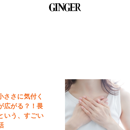
小ささに気付く
が広がる？！畏
という、すごい
話