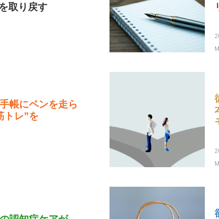
"を取り戻す
2
M
手帳にペンを走ら
筋トレ”を
2
M