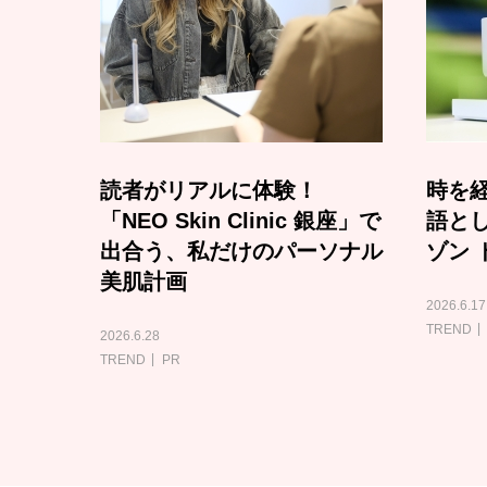
読者がリアルに体験！
時を経
「NEO Skin Clinic 銀座」で
語と
出合う、私だけのパーソナル
ゾン 
美肌計画
2026.6.17
TREND
2026.6.28
TREND
PR