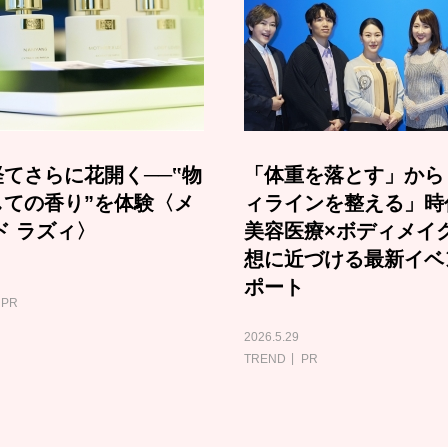
てさらに花開く──‟物
「体重を落とす」から
しての香り”を体験〈メ
ィラインを整える」時
ド ラズィ〉
美容医療×ボディメイ
想に近づける最新イベ
ポート
PR
2026.5.29
TREND
PR