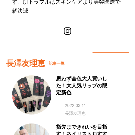
す。肌トラブルはスキンケアより美容医療で
解決派。
長澤友理恵
記事一覧
思わず全色大人買いし
た！大人気リップの限
定新色
2022.03.11
長澤友理恵
指先まできれいを目指
す！ネイリストおすす