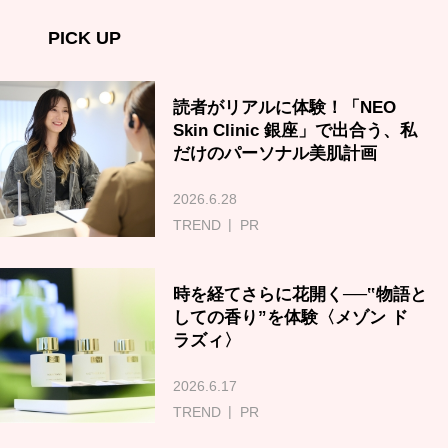
PICK UP
読者がリアルに体験！「NEO
Skin Clinic 銀座」で出合う、私
だけのパーソナル美肌計画
2026.6.28
TREND
PR
時を経てさらに花開く──‟物語と
しての香り”を体験〈メゾン ド
ラズィ〉
2026.6.17
TREND
PR