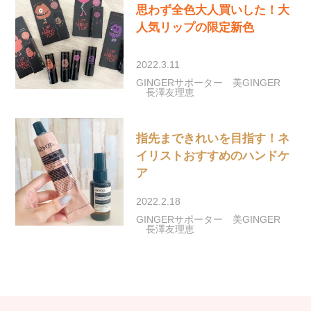
思わず全色大人買いした！大
人気リップの限定新色
2022.3.11
GINGERサポーター
美GINGER
長澤友理恵
指先まできれいを目指す！ネ
イリストおすすめのハンドケ
ア
2022.2.18
GINGERサポーター
美GINGER
長澤友理恵