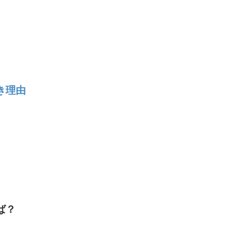
き理由
ば？