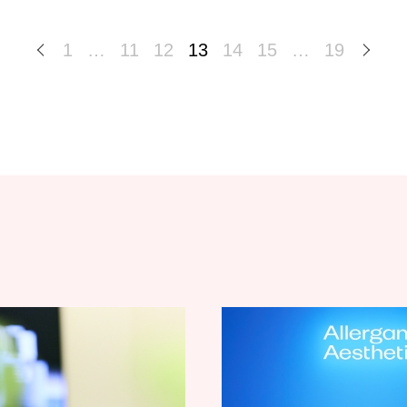
1
…
11
12
13
14
15
…
19