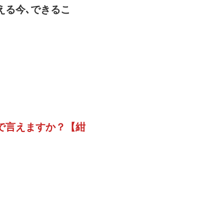
える今､できるこ
で言えますか？【紺