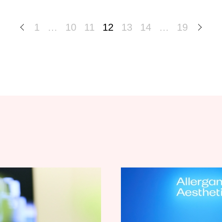
1
…
10
11
12
13
14
…
19