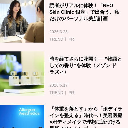
読者がリアルに体験！「NEO
Skin Clinic 銀座」で出合う、私
だけのパーソナル美肌計画
2026.6.28
TREND
PR
時を経てさらに花開く──‟物語と
しての香り”を体験〈メゾン ド
ラズィ〉
2026.6.17
TREND
PR
「体重を落とす」から「ボディラ
インを整える」時代へ！美容医療
×ボディメイクで理想に近づける