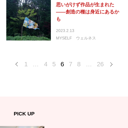
思いがけず作品が生まれた
――創造の種は身近にあるか
も
2023.2.13
MYSELF
ウェルネス
1
…
4
5
6
7
8
…
26
PICK UP