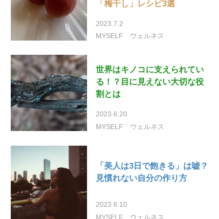
「梅干し」レシピ3選
2023.7.2
MYSELF
ウェルネス
世界はキノコに支えられてい
る！？目に見えない大切な役
割とは
2023.6.20
MYSELF
ウェルネス
「美人は3日で飽きる」は嘘？
見慣れない自分の作り方
2023.6.10
MYSELF
ウェルネス