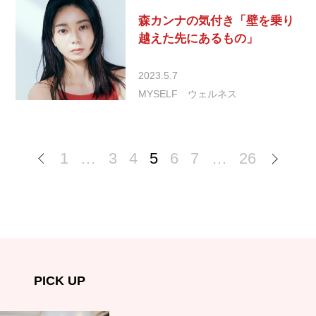
森カンナの気付き「壁を乗り
越えた先にあるもの」
2023.5.7
MYSELF
ウェルネス
1
…
3
4
5
6
7
…
26
PICK UP