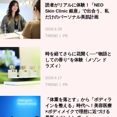
読者がリアルに体験！「NEO
Skin Clinic 銀座」で出合う、私
だけのパーソナル美肌計画
2026.6.28
TREND
PR
時を経てさらに花開く──‟物語と
しての香り”を体験〈メゾン ド
ラズィ〉
2026.6.17
TREND
PR
「体重を落とす」から「ボディラ
インを整える」時代へ！美容医療
×ボディメイクで理想に近づける