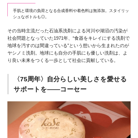
手肌と環境の負荷となる合成香料や着色料は無添加。スタイリッ
シュなボトルも◎。
その当時主流だった石油系洗剤による河川や湖沼の汚染が
社会問題となっていた1971年、“食器をキレイにする洗剤で
地球を汚すのは間違っている”という想いから生まれたのが
ヤシノミ洗剤。地球にも自分の手肌にも優しい洗剤は、よ
り良い未来をつくる一歩として社会に貢献している。
〈75周年〉自分らしい美しさを愛せる
サポートを――コーセー