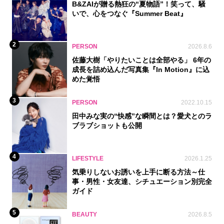
B&ZAIが贈る熱狂の“夏物語”！笑って、騒
いで、心をつなぐ『Summer Beat』
2
PERSON
2026.8.6
佐藤大樹「やりたいことは全部やる」 6年の
成長を詰め込んだ写真集『In Motion』に込
めた覚悟
3
PERSON
2022.10.15
田中みな実の“快感”な瞬間とは？愛犬とのラ
ブラブショットも公開
4
LIFESTYLE
2026.1.25
気乗りしないお誘いを上手に断る方法～仕
事・男性・女友達、シチュエーション別完全
ガイド
5
BEAUTY
2026.8.5