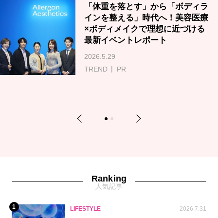
「体重を落とす」から「ボディラ
インを整える」時代へ！美容医療
×ボディメイクで理想に近づける
最新イベントレポート
2026.5.29
TREND
PR
Previous
Next
1
2
Ranking
人気記事
1
LIFESTYLE
2026.7.31