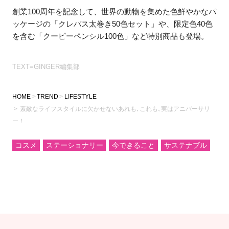
創業100周年を記念して、世界の動物を集めた色鮮やかなパ
ッケージの「クレパス太巻き50色セット」や、限定色40色
を含む「クーピーペンシル100色」など特別商品も登場。
TEXT=GINGER編集部
HOME
TREND
LIFESTYLE
素敵なライフスタイルに欠かせないあれも､これも､実はアニバーサリ
ー！
コスメ
ステーショナリー
今できること
サステナブル