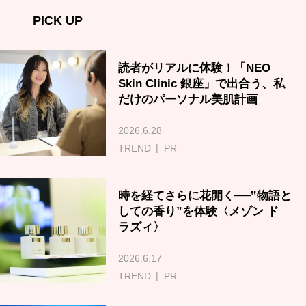
PICK UP
読者がリアルに体験！「NEO
Skin Clinic 銀座」で出合う、私
だけのパーソナル美肌計画
2026.6.28
TREND
PR
時を経てさらに花開く──‟物語と
しての香り”を体験〈メゾン ド
ラズィ〉
2026.6.17
TREND
PR