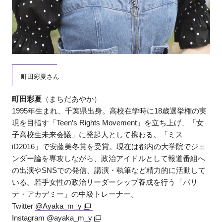
町田彩夏さん
町田彩夏
（まちだあやか）
1995年生まれ、千葉県出身。高校在学時に18歳選挙権の実
現を目指す「Teen’s Rights Movement」を立ち上げ、「女
子高校生未来会議」に発起人として携わる。「ミス
iD2016」で安藤美冬賞を受賞。現在は都内の大学院でジェ
ンダー論を専攻しながら、政治アイドルとして報道番組へ
の出演やSNSでの発信、講演・執筆など精力的に活動して
いる。若手女性の政治リーダーシップ養成を行う「パリ
テ・アカデミー」の中級トレーナー。
Twitter
@Ayaka_m_y
Instagram
@ayaka_m_y