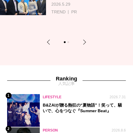
2026.5.29
TREND
PR
Previous
Next
1
2
Ranking
人気記事
1
LIFESTYLE
2026.7.31
B&ZAIが贈る熱狂の“夏物語”！笑って、騒
いで、心をつなぐ『Summer Beat』
2
PERSON
2026.8.6