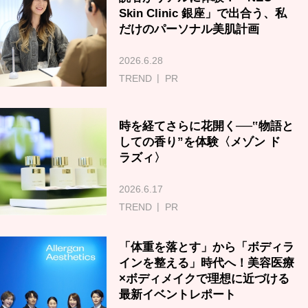
Skin Clinic 銀座」で出合う、私
だけのパーソナル美肌計画
2026.6.28
TREND
PR
時を経てさらに花開く──‟物語と
しての香り”を体験〈メゾン ド
ラズィ〉
2026.6.17
TREND
PR
「体重を落とす」から「ボディラ
インを整える」時代へ！美容医療
×ボディメイクで理想に近づける
最新イベントレポート