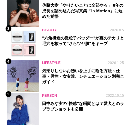
佐藤大樹「やりたいことは全部やる」 6年の
成長を詰め込んだ写真集『In Motion』に込
めた覚悟
3
BEAUTY
2026.8.5
‟六角構造の微粒子パウダー”が夏のテカリと
毛穴を救って‟さらツヤ肌”をキープ
4
LIFESTYLE
2026.1.25
気乗りしないお誘いを上手に断る方法～仕
事・男性・女友達、シチュエーション別完全
ガイド
5
PERSON
2022.10.15
田中みな実の“快感”な瞬間とは？愛犬とのラ
ブラブショットも公開