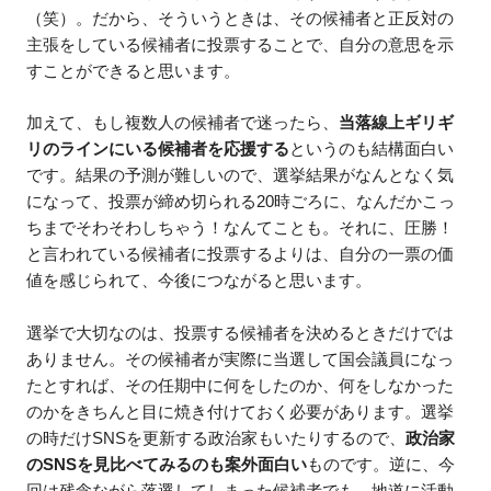
（笑）。だから、そういうときは、その候補者と正反対の
主張をしている候補者に投票することで、自分の意思を示
すことができると思います。
加えて、もし複数人の候補者で迷ったら、
当落線上ギリギ
リのラインにいる候補者を応援する
というのも結構面白い
です。結果の予測が難しいので、選挙結果がなんとなく気
になって、投票が締め切られる20時ごろに、なんだかこっ
ちまでそわそわしちゃう！なんてことも。それに、圧勝！
と言われている候補者に投票するよりは、自分の一票の価
値を感じられて、今後につながると思います。
選挙で大切なのは、投票する候補者を決めるときだけでは
ありません。その候補者が実際に当選して国会議員になっ
たとすれば、その任期中に何をしたのか、何をしなかった
のかをきちんと目に焼き付けておく必要があります。選挙
の時だけSNSを更新する政治家もいたりするので、
政治家
のSNSを見比べてみるのも案外面白い
ものです。逆に、今
回は残念ながら落選してしまった候補者でも、地道に活動