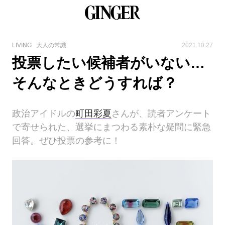
LIVING
大人の常識
2021.10.27
投票したい候補者がいない…
そんなときどうすれば？
政治アイドルの
町田彩夏
さんが、読者アンケート
で寄せられた、選挙にまつわる素朴な疑問に緊急
回答。ぜひ投票の参考に！