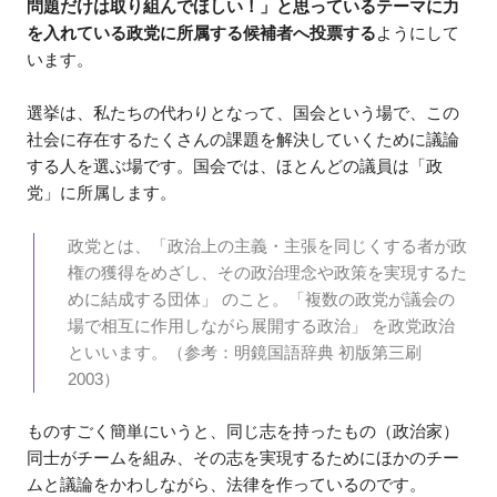
問題だけは取り組んでほしい！」と思っているテーマに力
を入れている政党に所属する候補者へ投票する
ようにして
います。
選挙は、私たちの代わりとなって、国会という場で、この
社会に存在するたくさんの課題を解決していくために議論
する人を選ぶ場です。国会では、ほとんどの議員は「政
党」に所属します。
政党とは、「政治上の主義・主張を同じくする者が政
権の獲得をめざし、その政治理念や政策を実現するた
めに結成する団体」 のこと。「複数の政党が議会の
場で相互に作用しながら展開する政治」 を政党政治
といいます。（参考：明鏡国語辞典 初版第三刷
2003）
ものすごく簡単にいうと、同じ志を持ったもの（政治家）
同士がチームを組み、その志を実現するためにほかのチー
ムと議論をかわしながら、法律を作っているのです。