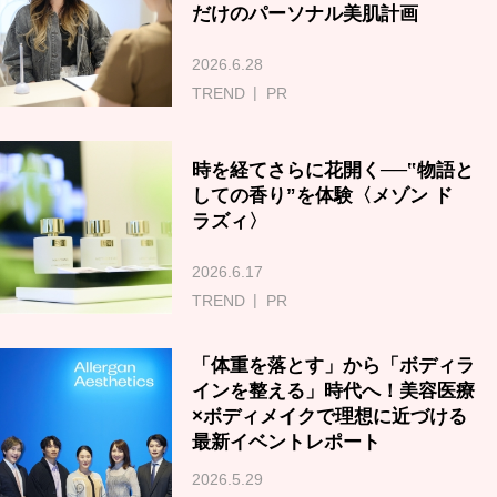
だけのパーソナル美肌計画
2026.6.28
TREND
PR
時を経てさらに花開く──‟物語と
しての香り”を体験〈メゾン ド
ラズィ〉
2026.6.17
TREND
PR
「体重を落とす」から「ボディラ
インを整える」時代へ！美容医療
×ボディメイクで理想に近づける
最新イベントレポート
2026.5.29