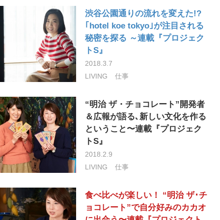
渋谷公園通りの流れを変えた!?
｢hotel koe tokyo｣が注目される
秘密を探る ～連載『プロジェク
トS』
2018.3.7
LIVING
仕事
“明治 ザ・チョコレート”開発者
＆広報が語る､新しい文化を作る
ということ〜連載『プロジェク
トS』
2018.2.9
LIVING
仕事
食べ比べが楽しい！ “明治 ザ･チ
ョコレート”で自分好みのカカオ
に出合う〜連載『プロジェクト