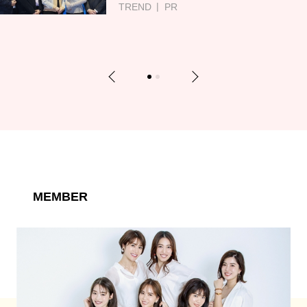
TREND
PR
Previous
Next
1
2
MEMBER