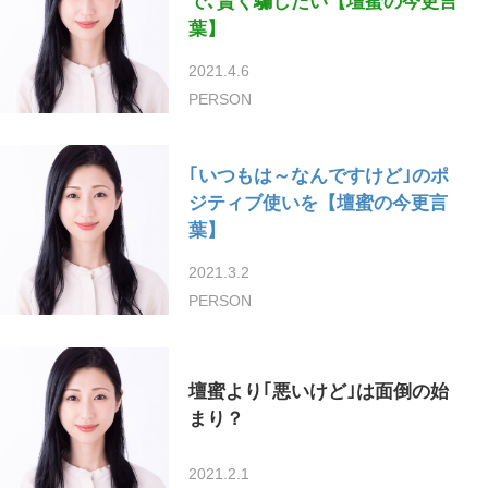
で､賢く騙したい【壇蜜の今更言
葉】
2021.4.6
PERSON
｢いつもは～なんですけど｣のポ
ジティブ使いを【壇蜜の今更言
葉】
2021.3.2
PERSON
壇蜜より｢悪いけど｣は面倒の始
まり？
2021.2.1