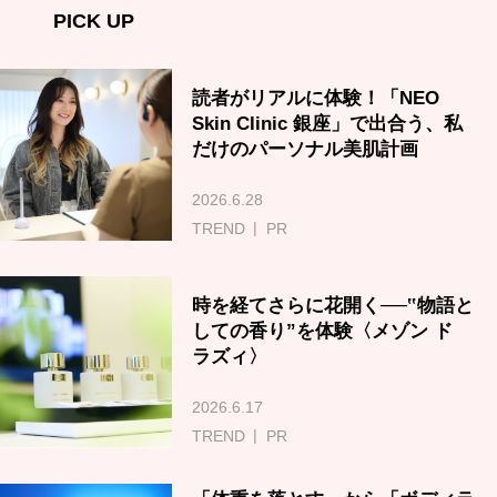
PICK UP
読者がリアルに体験！「NEO
Skin Clinic 銀座」で出合う、私
だけのパーソナル美肌計画
2026.6.28
TREND
PR
時を経てさらに花開く──‟物語と
しての香り”を体験〈メゾン ド
ラズィ〉
2026.6.17
TREND
PR