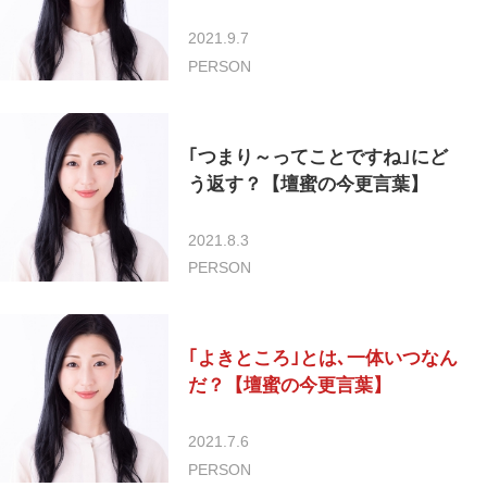
2021.9.7
PERSON
｢つまり～ってことですね｣にど
う返す？【壇蜜の今更言葉】
2021.8.3
PERSON
｢よきところ｣とは､一体いつなん
だ？【壇蜜の今更言葉】
2021.7.6
PERSON