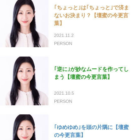
｢ちょっと｣は｢ちょっと｣で済ま
ないお決まり？【壇蜜の今更言
葉】
2021.11.2
PERSON
｢逆に｣が妙なムードを作ってし
まう【壇蜜の今更言葉】
2021.10.5
PERSON
｢ゆめゆめ｣を頭の片隅に【壇蜜
の今更言葉】