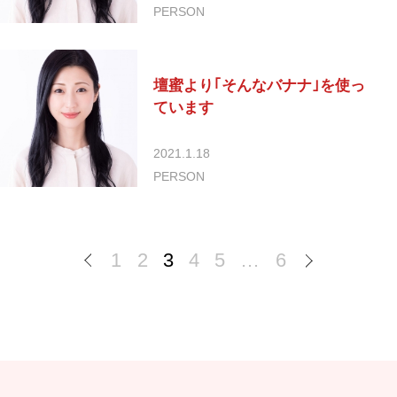
PERSON
壇蜜より｢そんなバナナ｣を使っ
ています
2021.1.18
PERSON
1
2
3
4
5
…
6