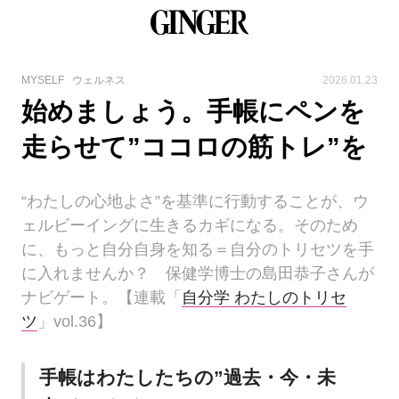
MYSELF
ウェルネス
2026.01.23
始めましょう。手帳にペンを
走らせて”ココロの筋トレ”を
“わたしの心地よさ”を基準に行動することが、ウ
ェルビーイングに生きるカギになる。そのため
に、もっと自分自身を知る＝自分のトリセツを手
に入れませんか？ 保健学博士の島田恭子さんが
ナビゲート。【連載「
自分学 わたしのトリセ
ツ
」vol.36】
手帳はわたしたちの”過去・今・未