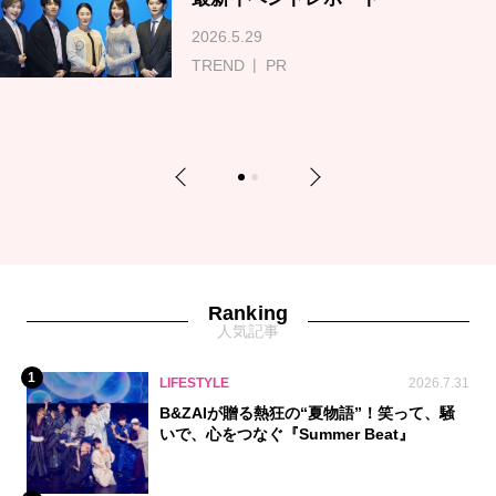
2026.5.29
TREND
PR
Previous
Next
1
2
Ranking
人気記事
1
LIFESTYLE
2026.7.31
B&ZAIが贈る熱狂の“夏物語”！笑って、騒
いで、心をつなぐ『Summer Beat』