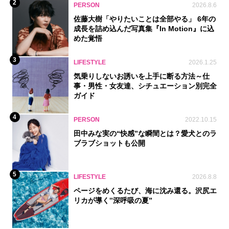
2
PERSON
2026.8.6
佐藤大樹「やりたいことは全部やる」 6年の
成長を詰め込んだ写真集『In Motion』に込
めた覚悟
3
LIFESTYLE
2026.1.25
気乗りしないお誘いを上手に断る方法～仕
事・男性・女友達、シチュエーション別完全
ガイド
4
PERSON
2022.10.15
田中みな実の“快感”な瞬間とは？愛犬とのラ
ブラブショットも公開
5
LIFESTYLE
2026.8.8
ページをめくるたび、海に沈み還る。沢尻エ
リカが導く‟深呼吸の夏”