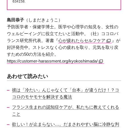
634158.
島田恭子
（しまだきょうこ）
予防医学者・保健学博士。医学や心理学の知見を、女性の
ウェルビーイングに役立てたいと活動中。（社）ココロバ
ランス研究所代表。著書『
心が疲れたらセルフケア
』が
好評発売中。ストレスなく心の疲れを取り、元気を取り戻
すための50の方法を紹介。
https://customer-harassment.org/kyokoshimada/
あわせて読みたい
彼は「冷たい」んじゃなくて「台本」が違うだけ！？コ
コロのモヤモヤを解決する魔法
フランス生まれの認知症ケアが、私たちに教えてくれる
こと
欲しい！が止まらない…。だまされやすい脳に冷静な判