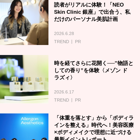
読者がリアルに体験！「NEO
Skin Clinic 銀座」で出合う、私
だけのパーソナル美肌計画
2026.6.28
TREND
PR
時を経てさらに花開く──‟物語と
しての香り”を体験〈メゾン ド
ラズィ〉
2026.6.17
TREND
PR
「体重を落とす」から「ボディラ
インを整える」時代へ！美容医療
×ボディメイクで理想に近づける
最新イベントレポート