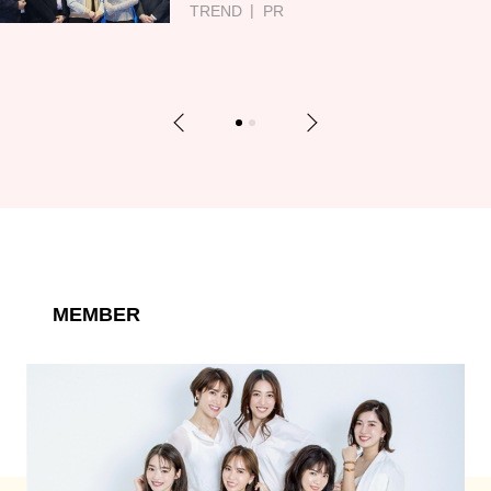
TREND
PR
Previous
Next
1
2
MEMBER