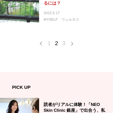
るには？
2022.6.17
MYSELF
ウェルネス
1
2
3
PICK UP
読者がリアルに体験！「NEO
Skin Clinic 銀座」で出合う、私