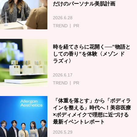
だけのパーソナル美肌計画
2026.6.28
TREND
PR
時を経てさらに花開く──‟物語と
しての香り”を体験〈メゾン ド
ラズィ〉
2026.6.17
TREND
PR
「体重を落とす」から「ボディラ
インを整える」時代へ！美容医療
×ボディメイクで理想に近づける
最新イベントレポート
2026.5.29