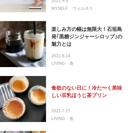
2021.9.9
MYSELF
ウェルネス
楽しみ方の幅は無限大！石垣島
発｢黒糖ジンジャーシロップ｣の
魅力とは
2021.8.24
LIVING
食
食欲のない日に！冷た〜く美味
しい豆乳ほうじ茶プリン
2021.7.27
LIVING
食