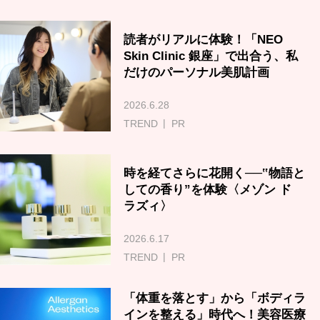
読者がリアルに体験！「NEO
Skin Clinic 銀座」で出合う、私
だけのパーソナル美肌計画
2026.6.28
TREND
PR
時を経てさらに花開く──‟物語と
しての香り”を体験〈メゾン ド
ラズィ〉
2026.6.17
TREND
PR
「体重を落とす」から「ボディラ
インを整える」時代へ！美容医療