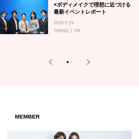
×ボディメイクで理想に近づける
最新イベントレポート
2026.5.29
TREND
PR
Previous
Next
1
2
MEMBER