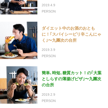
2019.4.9
PERSON
ダイエット中のお酒のおとも
に！｢スパイシーピリ辛こんにゃ
く｣〜九團次の台所
2019.3.9
PERSON
簡単､時短､糖質カット！の｢大葉
としらすの薄揚げピザ｣〜九團次
の台所
2019.2.9
PERSON