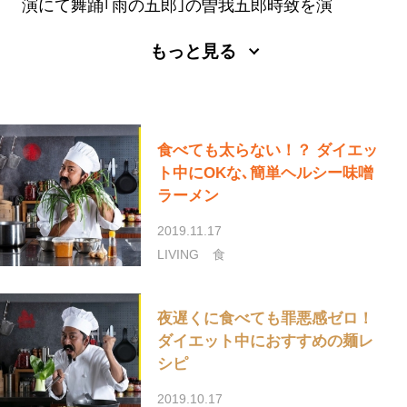
演にて舞踊｢雨の五郎｣の曽我五郎時致を演
じ、日本のみならず海外公演にも出演。2016
もっと見る
年には、九團次として初めての自主公演｢九團
次の会｣にて｢太刀盗人｣のすっぱの九郎兵衛を
勤める。CM出演や歌舞伎以外の舞台など、活
躍の場を広げている。
食べても太らない！？ ダイエッ
blog
Twitter
Instagram
ト中にOKな､簡単ヘルシー味噌
ラーメン
2019.11.17
LIVING
食
夜遅くに食べても罪悪感ゼロ！
ダイエット中におすすめの麺レ
シピ
2019.10.17