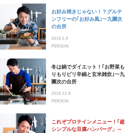
お好み焼きじゃない！？グルテ
ンフリーの｢お好み風｣〜九團次
の台所
2019.1.9
PERSON
冬は鍋でダイエット！｢お野菜も
りもりピリ辛鍋と玄米雑炊｣〜九
團次の台所
2018.12.9
PERSON
これぞプロテインメニュー！｢超
シンプルな豆腐ハンバーグ」～