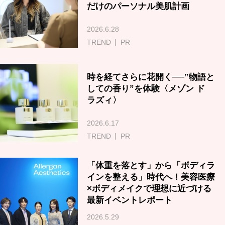
だけのパーソナル美肌計画
2026.6.28
TREND
PR
時を経てさらに花開く──‟物語と
しての香り”を体験〈メゾン ド
ラズィ〉
2026.6.17
TREND
PR
「体重を落とす」から「ボディラ
インを整える」時代へ！美容医療
×ボディメイクで理想に近づける
最新イベントレポート
2026.5.29