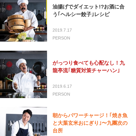
油揚げでダイエット!?お酒に合
う｢ヘルシー餃子｣レシピ
2019.7.17
PERSON
がっつり食べても心配なし！九
龍亭流｢糖質対策チャーハン｣
2019.6.17
PERSON
朝からパワーチャージ！｢焼き魚
と大葉玄米おにぎり｣〜九團次の
台所