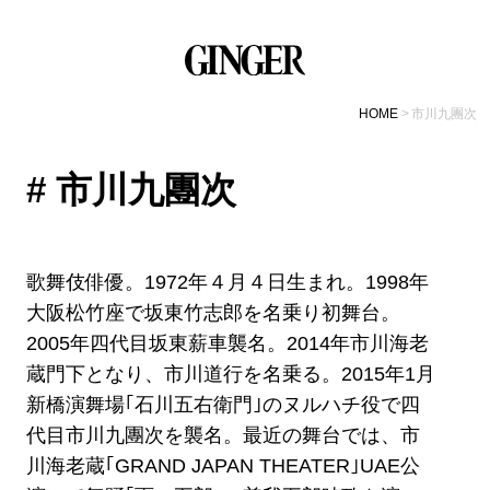
HOME
市川九團次
# 市川九團次
歌舞伎俳優。1972年４月４日生まれ。1998年
大阪松竹座で坂東竹志郎を名乗り初舞台。
2005年四代目坂東薪車襲名。2014年市川海老
蔵門下となり、市川道行を名乗る。2015年1月
新橋演舞場｢石川五右衛門｣のヌルハチ役で四
代目市川九團次を襲名。最近の舞台では、市
川海老蔵｢GRAND JAPAN THEATER｣UAE公