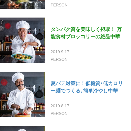
PERSON
タンパク質を美味しく摂取！ 万
能食材ブロッコリーの絶品中華
2019.9.17
PERSON
夏バテ対策に！低糖質･低カロリ
ー麺でつくる､簡単冷やし中華
2019.8.17
PERSON