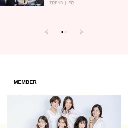
TREND
PR
Previous
Next
1
2
MEMBER