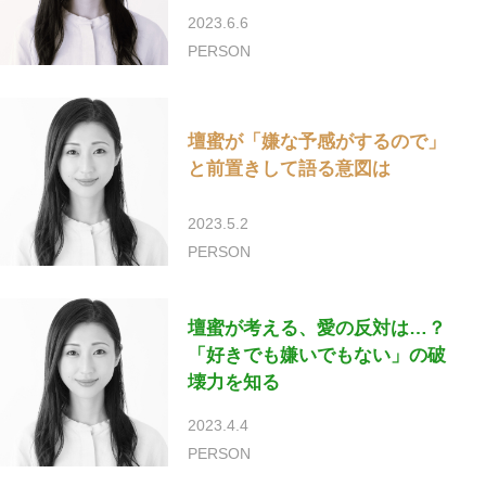
2023.6.6
PERSON
壇蜜が「嫌な予感がするので」
と前置きして語る意図は
2023.5.2
PERSON
壇蜜が考える、愛の反対は…？
「好きでも嫌いでもない」の破
壊力を知る
2023.4.4
PERSON