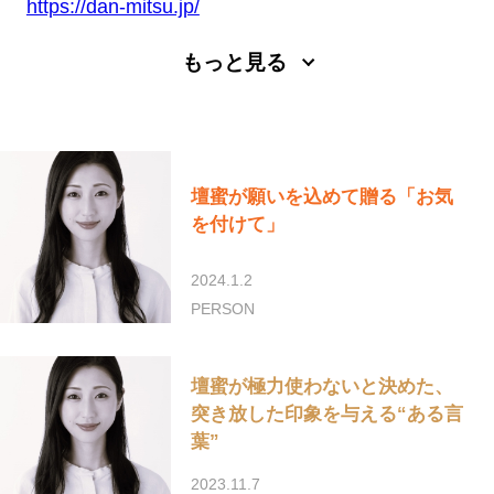
https://dan-mitsu.jp/
もっと見る
壇蜜が願いを込めて贈る「お気
を付けて」
2024.1.2
PERSON
壇蜜が極力使わないと決めた、
突き放した印象を与える“ある言
葉”
2023.11.7