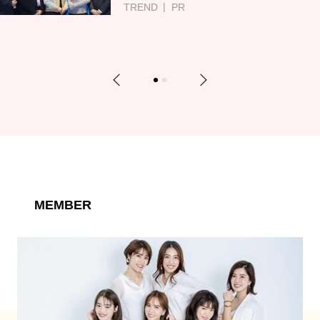
TREND
PR
Previous
Next
1
2
MEMBER