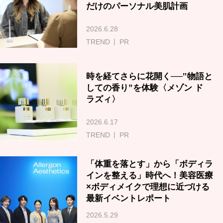
だけのパーソナル美肌計画
2026.6.28
TREND
PR
時を経てさらに花開く──‟物語と
しての香り”を体験〈メゾン ド
ラズィ〉
2026.6.17
TREND
PR
「体重を落とす」から「ボディラ
インを整える」時代へ！美容医療
×ボディメイクで理想に近づける
最新イベントレポート
2026.5.29