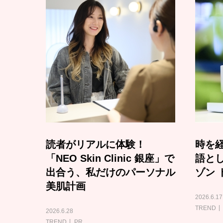
読者がリアルに体験！
時を経
「NEO Skin Clinic 銀座」で
語と
出合う、私だけのパーソナル
ゾン 
美肌計画
2026.6.17
TREND
2026.6.28
TREND
PR