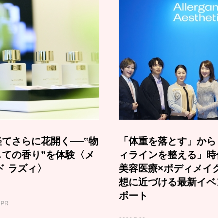
てさらに花開く──‟物
「体重を落とす」から
しての香り”を体験〈メ
ィラインを整える」時
ド ラズィ〉
美容医療×ボディメイ
想に近づける最新イベ
ポート
PR