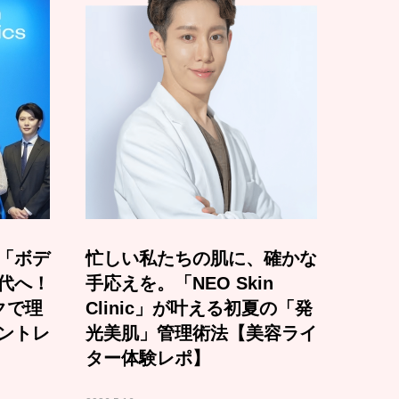
「ボデ
忙しい私たちの肌に、確かな
代へ！
手応えを。「NEO Skin
クで理
Clinic」が叶える初夏の「発
ントレ
光美肌」管理術法【美容ライ
ター体験レポ】