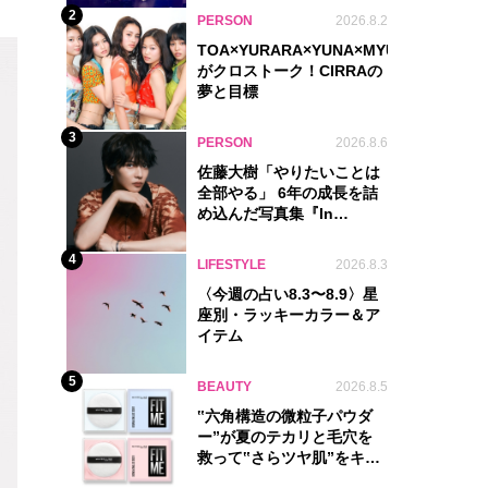
2
PERSON
2026.8.2
TOA×YURARA×YUNA×MYU.Y×MANON
がクロストーク！CIRRAの
夢と目標
3
PERSON
2026.8.6
佐藤大樹「やりたいことは
全部やる」 6年の成長を詰
め込んだ写真集『In
Motion』に込めた覚悟
4
LIFESTYLE
2026.8.3
〈今週の占い8.3〜8.9〉星
座別・ラッキーカラー＆ア
イテム
5
BEAUTY
2026.8.5
‟六角構造の微粒子パウダ
ー”が夏のテカリと毛穴を
救って‟さらツヤ肌”をキー
プ