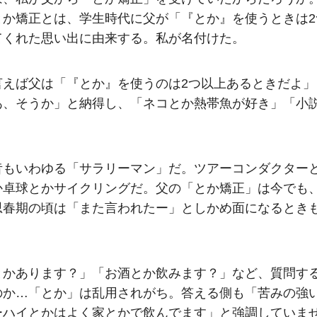
とか矯正とは、学生時代に父が「『とか』を使うときは2
てくれた思い出に由来する。私が名付けた。
言えば父は「『とか』を使うのは2つ以上あるときだよ」
あ、そうか」と納得し、「ネコとか熱帯魚が好き」「小
。
昔もいわゆる「サラリーマン」だ。ツアーコンダクター
か卓球とかサイクリングだ。父の「とか矯正」は今でも
思春期の頃は「また言われたー」としかめ面になるとき
とかあります？」「お酒とか飲みます？」など、質問す
のか…「とか」は乱用されがち。答える側も「苦みの強
ーハイとかはよく家とかで飲んでます」と強調していま