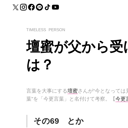
TIMELESS
PERSON
壇蜜が父から受
は？
言葉を大事にする
壇蜜
さんが“今となって
葉”を「今更言葉」と名付けて考察。【
今更
その69 とか