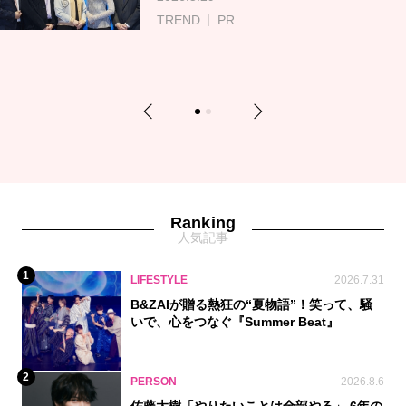
TREND
PR
Previous
Next
1
2
Ranking
人気記事
1
LIFESTYLE
2026.7.31
B&ZAIが贈る熱狂の“夏物語”！笑って、騒
いで、心をつなぐ『Summer Beat』
2
PERSON
2026.8.6
佐藤大樹「やりたいことは全部やる」 6年の