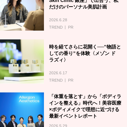
Skin Clinic 銀座」で出合う、私
だけのパーソナル美肌計画
2026.6.28
TREND
PR
時を経てさらに花開く──‟物語と
しての香り”を体験〈メゾン ド
ラズィ〉
2026.6.17
TREND
PR
「体重を落とす」から「ボディラ
インを整える」時代へ！美容医療
×ボディメイクで理想に近づける
最新イベントレポート
2026.5.29