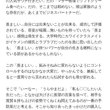
の人気サウナ行きたい」だの「マザー牧場でソフトクリー
ム食べたい」だの、そこまでは頼めない。彼は家族のよう
な存在だが、あくまでビジネスパートナーだ。
羨ましい…自分には出来ないことが出来る、成功して評価
されている、容姿が端麗…無いものを持っていたら「羨ま
しい」感情は発生する。大学時代にカワイイクラスメイト
がイケメンの彼氏とラブラブだったのを急に思い出したの
も、「羨ましい」が持つパワーが自分の生きる燃料になっ
ている節があるからかもしれない。
この「羨ましい」。妬みそねみに変わらないようにコント
ロールするのはなかなか大変だ。やっかんでる、嫉妬して
ると一度周りから言われたら払拭するのも骨が折れる。
そこで「いーなー」「うらやまだよ」「私も〇〇したい人
生だった」となかば大げさに羨望の言葉を並べて、相手を
賞賛＆持ち上げの姿勢でくねくね悶えてみるのが一番の予
防策だと考える。そこから知り合ったきっかけだの購入し