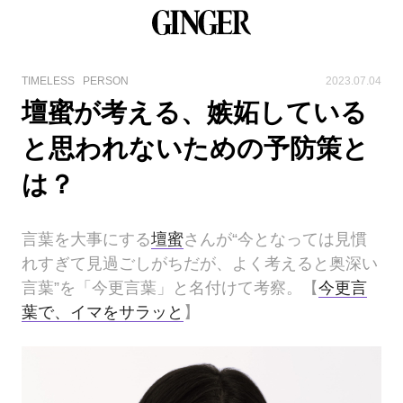
TIMELESS
PERSON
2023.07.04
壇蜜が考える、嫉妬している
と思われないための予防策と
は？
言葉を大事にする
壇蜜
さんが“今となっては見慣
れすぎて見過ごしがちだが、よく考えると奥深い
言葉”を「今更言葉」と名付けて考察。【
今更言
葉で、イマをサラッと
】