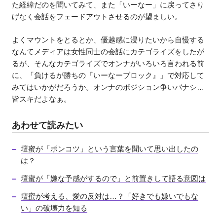
た経緯だのを聞いてみて、また「いーなー」に戻ってさり
げなく会話をフェードアウトさせるのが望ましい。
よくマウントをとるとか、優越感に浸りたいから自慢する
なんてメディアは女性同士の会話にカテゴライズをしたが
るが、そんなカテゴライズでオンナがいろいろ言われる前
に、「負けるが勝ちの『いーなーブロック』」で対応して
みてはいかがだろうか。オンナのポジション争いバナシ…
皆スキだよなぁ。
あわせて読みたい
壇蜜が「ポンコツ」という言葉を聞いて思い出したの
は？
壇蜜が「嫌な予感がするので」と前置きして語る意図は
壇蜜が考える、愛の反対は…？「好きでも嫌いでもな
い」の破壊力を知る