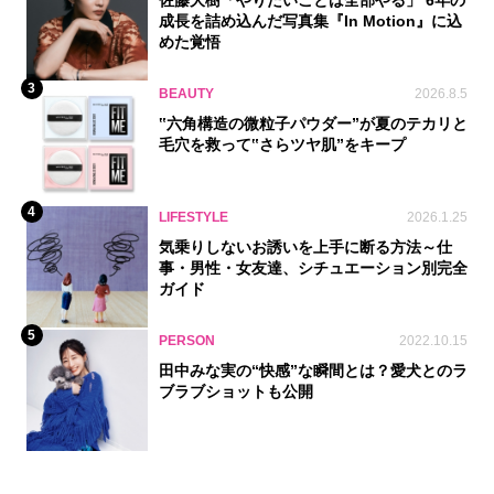
成長を詰め込んだ写真集『In Motion』に込
めた覚悟
3
BEAUTY
2026.8.5
‟六角構造の微粒子パウダー”が夏のテカリと
毛穴を救って‟さらツヤ肌”をキープ
4
LIFESTYLE
2026.1.25
気乗りしないお誘いを上手に断る方法～仕
事・男性・女友達、シチュエーション別完全
ガイド
5
PERSON
2022.10.15
田中みな実の“快感”な瞬間とは？愛犬とのラ
ブラブショットも公開