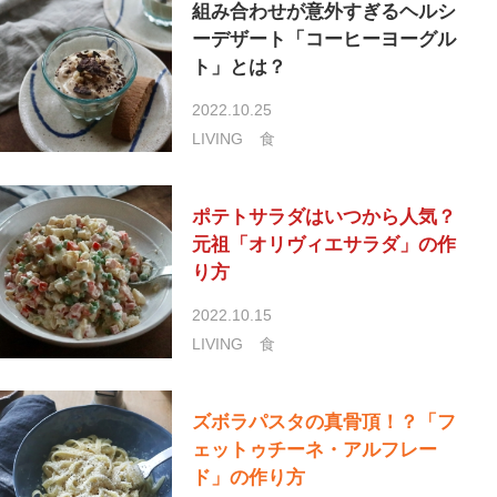
組み合わせが意外すぎるヘルシ
ーデザート「コーヒーヨーグル
ト」とは？
2022.10.25
LIVING
食
ポテトサラダはいつから人気？
元祖「オリヴィエサラダ」の作
り方
2022.10.15
LIVING
食
ズボラパスタの真骨頂！？「フ
ェットゥチーネ・アルフレー
ド」の作り方