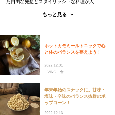
た自由な発想とスタイリッシュな料理が人
気。
もっと見る
http://www.yokodesign.com/
ホットカモミールトニックで心
と体のバランスを整えよう！
2022.12.31
LIVING
食
年末年始のスナックに。甘味・
塩味・辛味のバランス抜群のポ
ップコーン！
2022.12.13