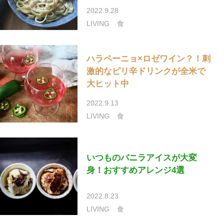
2022.9.28
LIVING
食
ハラペーニョ×ロゼワイン？！刺
激的なピリ辛ドリンクが全米で
大ヒット中
2022.9.13
LIVING
食
いつものバニラアイスが大変
身！おすすめアレンジ4選
2022.8.23
LIVING
食