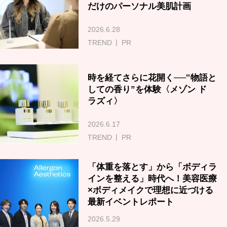
だけのパーソナル美肌計画
2026.6.28
TREND
PR
時を経てさらに花開く──‟物語と
しての香り”を体験〈メゾン ド
ラズィ〉
2026.6.17
TREND
PR
「体重を落とす」から「ボディラ
インを整える」時代へ！美容医療
×ボディメイクで理想に近づける
最新イベントレポート
2026.5.29