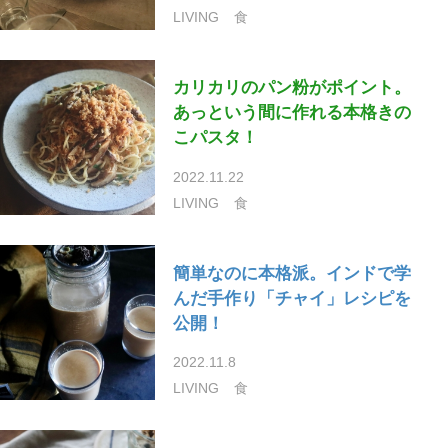
LIVING
食
カリカリのパン粉がポイント。
あっという間に作れる本格きの
こパスタ！
2022.11.22
LIVING
食
簡単なのに本格派。インドで学
んだ手作り「チャイ」レシピを
公開！
2022.11.8
LIVING
食