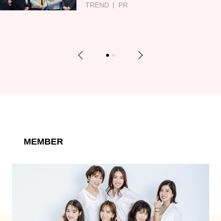
TREND
PR
Previous
Next
1
2
MEMBER