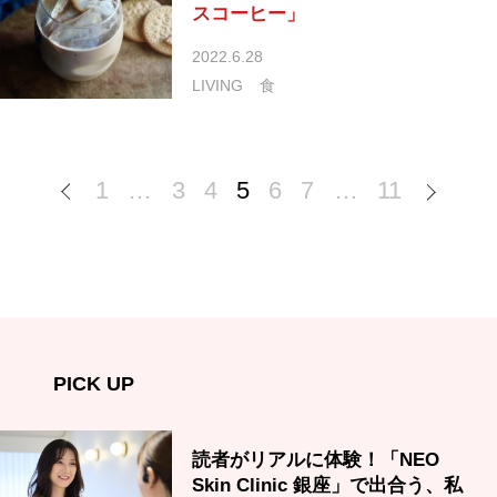
スコーヒー」
2022.6.28
LIVING
食
1
…
3
4
5
6
7
…
11
PICK UP
読者がリアルに体験！「NEO
Skin Clinic 銀座」で出合う、私