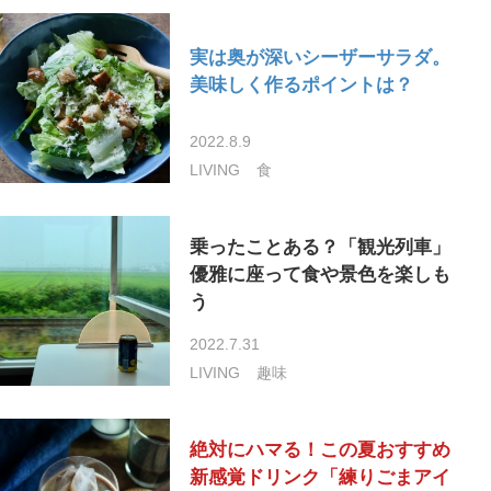
実は奥が深いシーザーサラダ。
美味しく作るポイントは？
2022.8.9
LIVING
食
乗ったことある？「観光列車」
優雅に座って食や景色を楽しも
う
2022.7.31
LIVING
趣味
絶対にハマる！この夏おすすめ
新感覚ドリンク「練りごまアイ