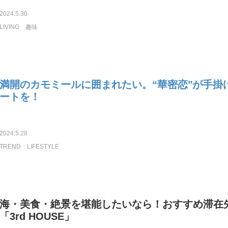
2024.5.30
LIVING
趣味
満開のカモミールに囲まれたい。“華密恋"が手掛
ートを！
2024.5.28
TREND
LIFESTYLE
海・美食・絶景を堪能したいなら！おすすめ滞在
「3rd HOUSE」