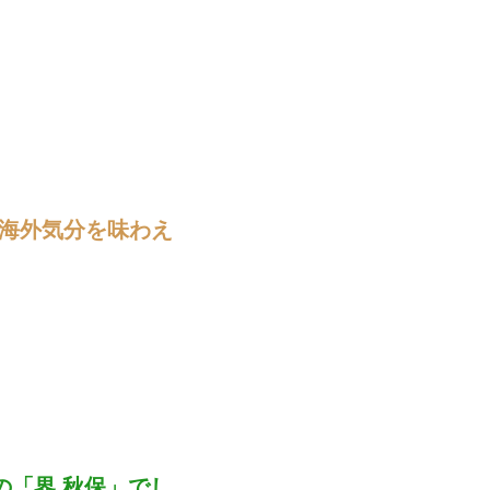
ン。海外気分を味わえ
の「界 秋保」でし