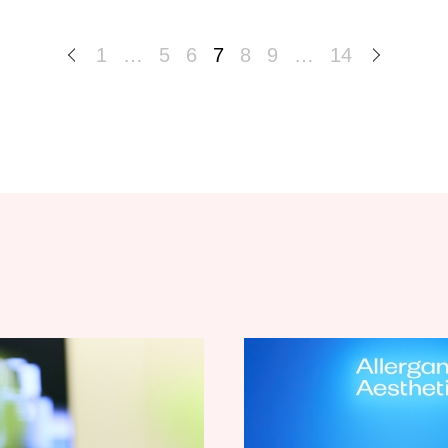
1
…
5
6
7
8
9
…
14