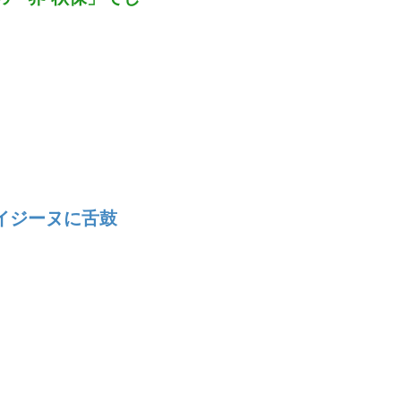
イジーヌに舌鼓