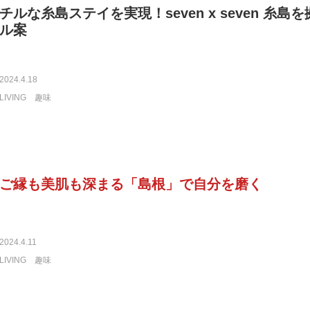
チルな糸島ステイを実現！seven x seven 糸
ル案
2024.4.18
LIVING
趣味
ご縁も美肌も深まる「島根」で自分を磨く
2024.4.11
LIVING
趣味