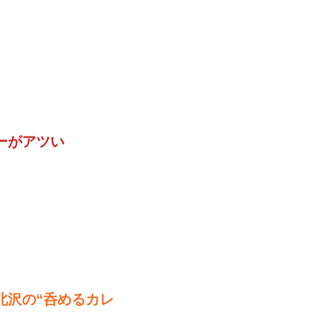
ーがアツい
北沢の“呑めるカレ