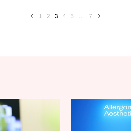
1
2
3
4
5
…
7