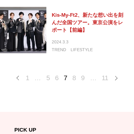
Kis-My-Ft2、新たな想い出を刻
んだ全国ツアー。東京公演をレ
ポート【前編】
2024.3.3
TREND
LIFESTYLE
1
…
5
6
7
8
9
…
11
PICK UP