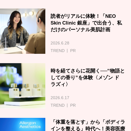
読者がリアルに体験！「NEO
Skin Clinic 銀座」で出合う、私
だけのパーソナル美肌計画
2026.6.28
TREND
PR
時を経てさらに花開く──‟物語と
しての香り”を体験〈メゾン ド
ラズィ〉
2026.6.17
TREND
PR
「体重を落とす」から「ボディラ
インを整える」時代へ！美容医療