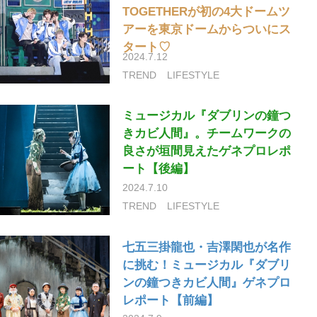
TOGETHERが初の4大ドームツ
アーを東京ドームからついにス
タート♡
2024.7.12
TREND
LIFESTYLE
ミュージカル『ダブリンの鐘つ
きカビ人間』。チームワークの
良さが垣間見えたゲネプロレポ
ート【後編】
2024.7.10
TREND
LIFESTYLE
七五三掛龍也・吉澤閑也が名作
に挑む！ミュージカル『ダブリ
ンの鐘つきカビ人間』ゲネプロ
レポート【前編】