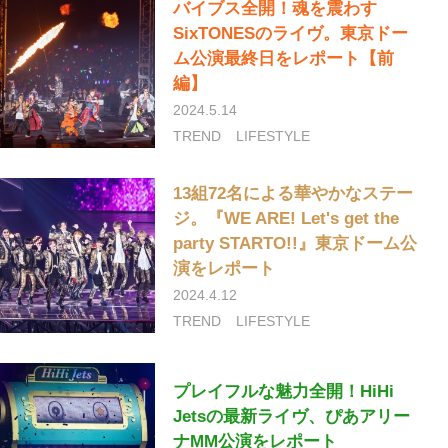
バイブス全開！魂を震わす
SixTONESのライヴ。東京ドー
ム公演最終日をレポート【前
編】
2024.5.14
TREND
LIFESTYLE
13組72名による華やかなステー
ジ。『WE ARE! Let's get the
party STARTO!!』東京ドーム公
演をレポート
2024.4.12
TREND
LIFESTYLE
プレイフルな魅力全開！HiHi
Jetsの最新ライヴ、ぴあアリー
ナMM公演をレポート