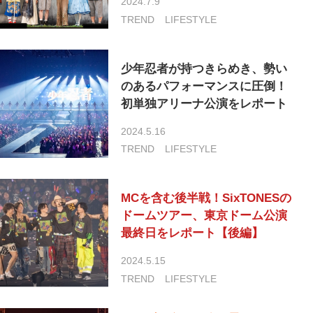
2024.7.9
TREND
LIFESTYLE
少年忍者が持つきらめき、勢い
のあるパフォーマンスに圧倒！
初単独アリーナ公演をレポート
2024.5.16
TREND
LIFESTYLE
MCを含む後半戦！SixTONESの
ドームツアー、東京ドーム公演
最終日をレポート【後編】
2024.5.15
TREND
LIFESTYLE