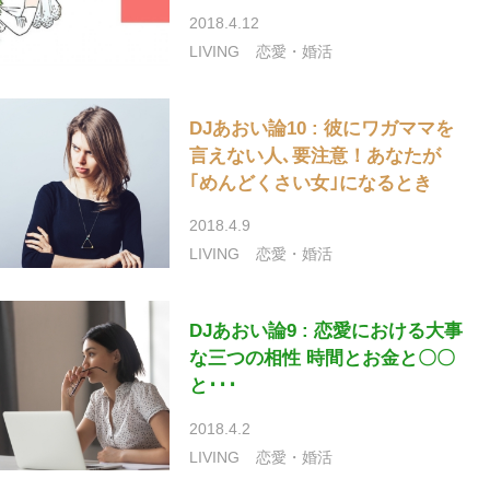
2018.4.12
LIVING
恋愛・婚活
DJあおい論10 : 彼にワガママを
言えない人､要注意！あなたが
｢めんどくさい女｣になるとき
2018.4.9
LIVING
恋愛・婚活
DJあおい論9 : 恋愛における大事
な三つの相性 時間とお金と〇〇
と･･･
2018.4.2
LIVING
恋愛・婚活