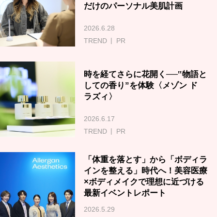
だけのパーソナル美肌計画
2026.6.28
TREND
PR
時を経てさらに花開く──‟物語と
しての香り”を体験〈メゾン ド
ラズィ〉
2026.6.17
TREND
PR
「体重を落とす」から「ボディラ
インを整える」時代へ！美容医療
×ボディメイクで理想に近づける
最新イベントレポート
2026.5.29