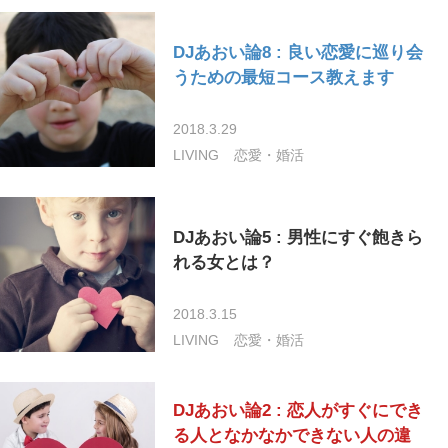
DJあおい論8 : 良い恋愛に巡り会
うための最短コース教えます
2018.3.29
LIVING
恋愛・婚活
DJあおい論5 : 男性にすぐ飽きら
れる女とは？
2018.3.15
LIVING
恋愛・婚活
DJあおい論2 : 恋人がすぐにでき
る人となかなかできない人の違