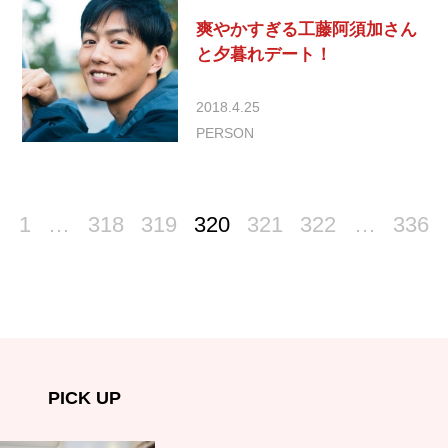
爽やかすぎる工藤阿須加さん
と夕暮れデート！
2018.4.25
PERSON
1
…
318
319
320
321
322
…
336
PICK UP