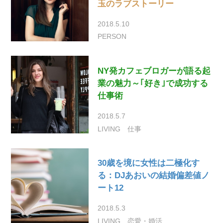
玉のラブストーリー
2018.5.10
PERSON
NY発カフェブロガーが語る起
業の魅力～｢好き｣で成功する
仕事術
2018.5.7
LIVING
仕事
30歳を境に女性は二極化す
る：DJあおいの結婚偏差値ノ
ート12
2018.5.3
LIVING
恋愛・婚活