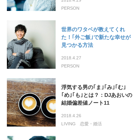
PERSON
世界のワタベが教えてくれ
た！｢外ご飯｣で新たな幸せが
見つかる方法
2018.4.27
PERSON
浮気する男の｢ま｣｢み｣｢む｣
｢め｣｢も｣とは？：DJあおいの
結婚偏差値ノート11
2018.4.26
LIVING
恋愛・婚活