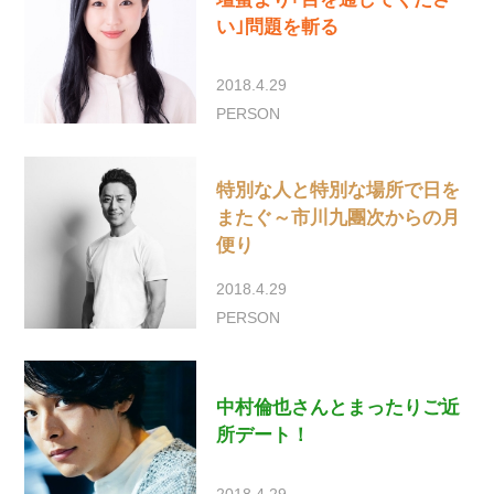
い｣問題を斬る
2018.4.29
PERSON
特別な人と特別な場所で日を
またぐ～市川九團次からの月
便り
2018.4.29
PERSON
中村倫也さんとまったりご近
所デート！
2018.4.29