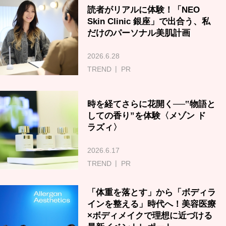
読者がリアルに体験！「NEO
Skin Clinic 銀座」で出合う、私
だけのパーソナル美肌計画
2026.6.28
TREND
PR
時を経てさらに花開く──‟物語と
しての香り”を体験〈メゾン ド
ラズィ〉
2026.6.17
TREND
PR
「体重を落とす」から「ボディラ
インを整える」時代へ！美容医療
×ボディメイクで理想に近づける