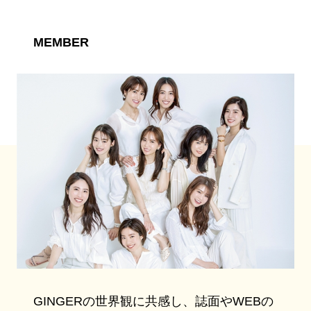
MEMBER
GINGERの世界観に共感し、誌面やWEBの