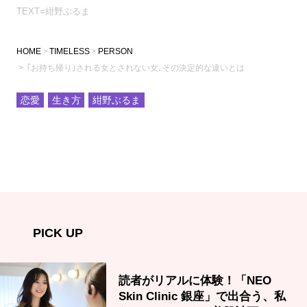
TEXT=紺野ぶるま
HOME
TIMELESS
PERSON
｢お持ち帰り｣される女とされない女､その決定的な違いとは
恋愛
生き方
紺野ぶるま
PICK UP
読者がリアルに体験！「NEO
Skin Clinic 銀座」で出合う、私