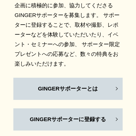
企画に積極的に参加、協力してくださる
GINGERサポーターを募集します。 サポー
ターに登録することで、取材や撮影、レポ
ーターなどを体験していただいたり、イベ
ント・セミナーへの参加、 サポーター限定
プレゼントへの応募など、数々の特典をお
楽しみいただけます。
GINGERサポーターとは
GINGERサポーターに登録する