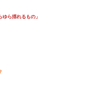
らゆら揺れるもの」
？