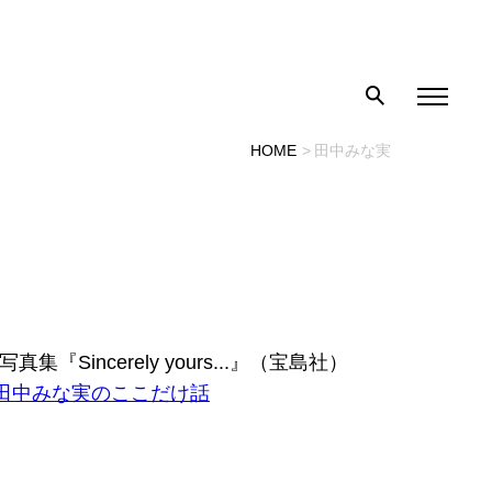
HOME
田中みな実
incerely yours...』（宝島社）
田中みな実のここだけ話