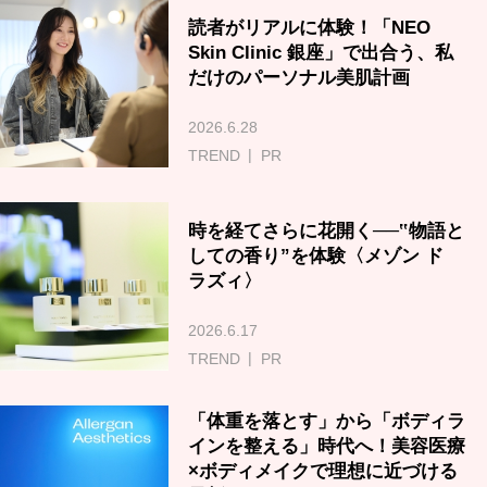
読者がリアルに体験！「NEO
Skin Clinic 銀座」で出合う、私
だけのパーソナル美肌計画
2026.6.28
TREND
PR
時を経てさらに花開く──‟物語と
しての香り”を体験〈メゾン ド
ラズィ〉
2026.6.17
TREND
PR
「体重を落とす」から「ボディラ
インを整える」時代へ！美容医療
×ボディメイクで理想に近づける