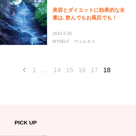
美容とダイエットに効果的な水
素は､飲んでもお風呂でも！
2016.5.25
MYSELF
ウェルネス
1
…
14
15
16
17
18
PICK UP