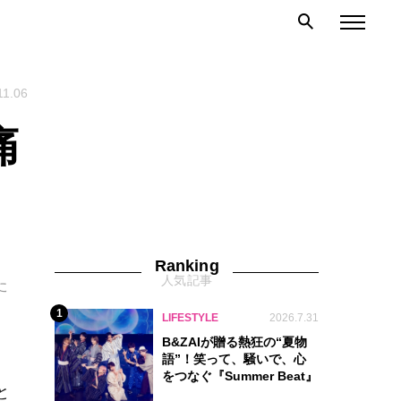
11.06
痛
Ranking
人気記事
た
1
LIFESTYLE
2026.7.31
B&ZAIが贈る熱狂の“夏物
語”！笑って、騒いで、心
をつなぐ『Summer Beat』
と