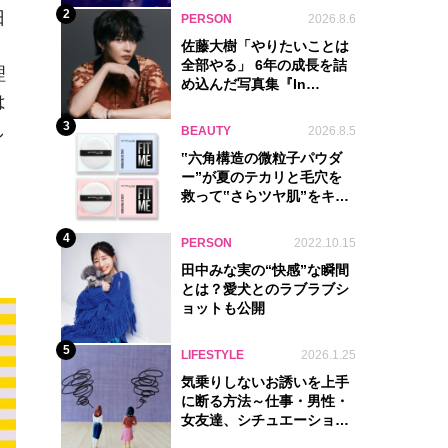
2
日
PERSON
2026.8.6
佐藤大樹「やりたいことは
全部やる」 6年の成長を詰
理
め込んだ写真集『In
は
Motion』に込めた覚悟
3
し
BEAUTY
2026.8.5
‟六角構造の微粒子パウダ
ー”が夏のテカリと毛穴を
救って‟さらツヤ肌”をキー
プ
4
PERSON
2022.10.15
田中みな実の“快感”な瞬間
とは？愛犬とのラブラブシ
ョットも公開
5
LIFESTYLE
2026.1.25
気乗りしないお誘いを上手
に断る方法～仕事・男性・
女友達、シチュエーション
別完全ガイド