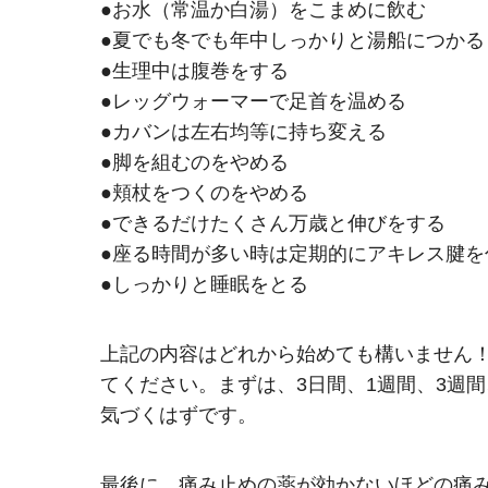
●お水（常温か白湯）をこまめに飲む
●夏でも冬でも年中しっかりと湯船につかる
●生理中は腹巻をする
●レッグウォーマーで足首を温める
●カバンは左右均等に持ち変える
●脚を組むのをやめる
●頬杖をつくのをやめる
●できるだけたくさん万歳と伸びをする
●座る時間が多い時は定期的にアキレス腱を
●しっかりと睡眠をとる
上記の内容はどれから始めても構いません！
てください。まずは、3日間、1週間、3週
気づくはずです。
最後に、痛み止めの薬が効かないほどの痛