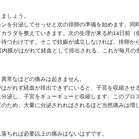
しましょう。
モンを分泌してせっせと次の排卵の準備を始めます。同
カラダを整えていきます。次の生理が来る約14日前（
を待つわけです。そこで妊娠が成立しなければ、排卵か
宮内膜がはがれて経血として排出される、これが毎月の
、異常なほどの痛みは起きません。
がはがれず経血が排出できずにいると、子宮を収縮させ
に分泌し、子宮をギューギューと収縮します。このプロ
質のため、大量に分泌されればされるほど当然痛みは増
れ落ちれば必要以上の痛みはないはずです。