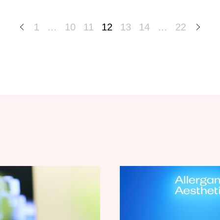
1
…
10
11
12
13
14
…
22