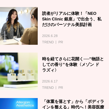
読者がリアルに体験！「NEO
Skin Clinic 銀座」で出合う、私
だけのパーソナル美肌計画
2026.6.28
TREND
PR
時を経てさらに花開く──‟物語と
しての香り”を体験〈メゾン ド
ラズィ〉
2026.6.17
TREND
PR
「体重を落とす」から「ボディラ
インを整える」時代へ！美容医療