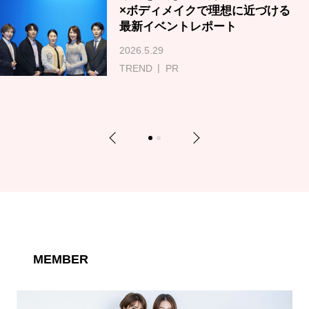
×ボディメイクで理想に近づける
最新イベントレポート
2026.5.29
TREND
PR
Previous
Next
1
2
MEMBER