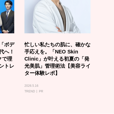
「ボデ
忙しい私たちの肌に、確かな
代へ！
手応えを。「NEO Skin
クで理
Clinic」が叶える初夏の「発
ントレ
光美肌」管理術法【美容ライ
ター体験レポ】
2026.5.16
TREND
PR