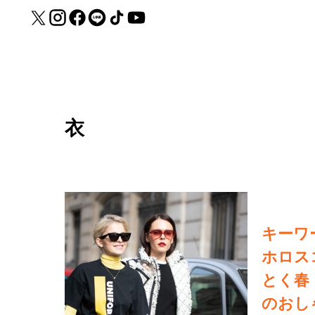
衣
キーワ
ホロス
とく春
のおし