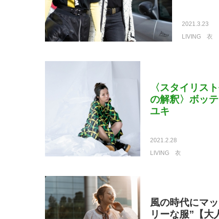
2021.3.23
LIVING
衣
〈スタイリスト
の解釈〉ボッテ
ユキ
2021.2.28
LIVING
衣
風の時代にマッ
リーな服”【大