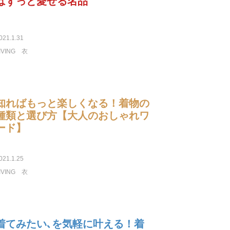
はずっと愛せる名品
021.1.31
IVING
衣
知ればもっと楽しくなる！着物の
種類と選び方【大人のおしゃれワ
ード】
021.1.25
IVING
衣
着てみたい､を気軽に叶える！着