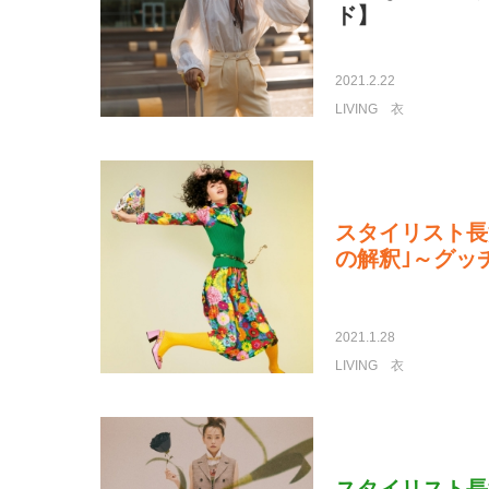
ド】
2021.2.22
LIVING
衣
スタイリスト長
の解釈｣～グッ
2021.1.28
LIVING
衣