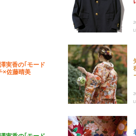
2
L
澤実香の｢モード
チ×佐藤晴美
2
L