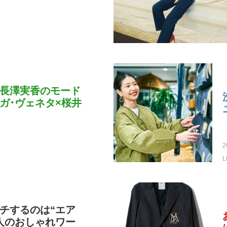
長澤実香のモード
ガ･ヴェネタ×桜井
2
L
チするのは“エア
人のおしゃれワー