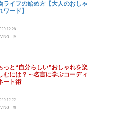
物ライフの始め方【大人のおしゃ
れワード】
020.12.28
IVING
衣
もっと“自分らしい”おしゃれを楽
しむには？～名言に学ぶコーディ
ネート術
020.12.22
IVING
衣