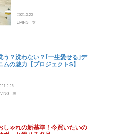
2021.3.23
LIVING
衣
洗う？洗わない？｢一生愛せる｣デ
ニムの魅力【プロジェクトS】
021.2.26
IVING
衣
おしゃれの新基準！今買いたいの