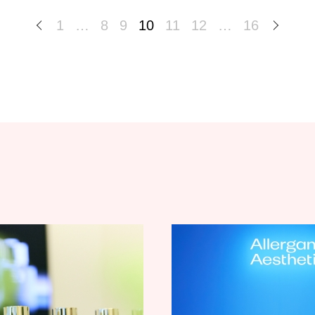
1
…
8
9
10
11
12
…
16