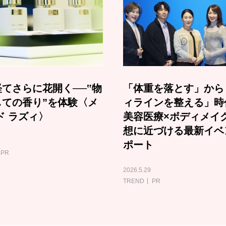
てさらに花開く──‟物
「体重を落とす」から
しての香り”を体験〈メ
ィラインを整える」時
ド ラズィ〉
美容医療×ボディメイ
想に近づける最新イベ
ポート
PR
2026.5.29
TREND
PR