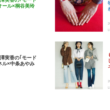
澤実香の｢モード
オール×桐谷美玲
2
L
澤実香の｢モード
ネル×中条あやみ
2
L