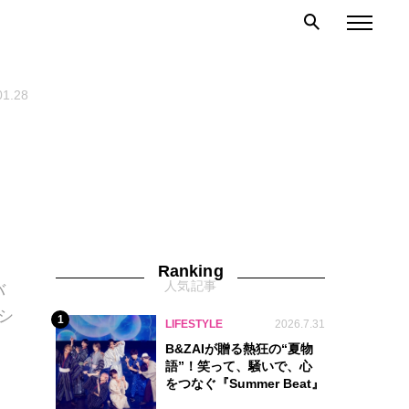
01.28
Ranking
人気記事
バ
シ
1
LIFESTYLE
2026.7.31
B&ZAIが贈る熱狂の“夏物
語”！笑って、騒いで、心
をつなぐ『Summer Beat』