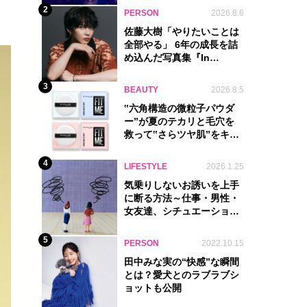
2
PERSON
2026.8.6
佐藤大樹「やりたいことは
全部やる」 6年の成長を詰
め込んだ写真集『In
Motion』に込めた覚悟
3
BEAUTY
2026.8.5
‟六角構造の微粒子パウダ
ー”が夏のテカリと毛穴を
救って‟さらツヤ肌”をキー
プ
4
LIFESTYLE
2026.1.25
気乗りしないお誘いを上手
に断る方法～仕事・男性・
女友達、シチュエーション
別完全ガイド
5
PERSON
2022.10.15
田中みな実の“快感”な瞬間
とは？愛犬とのラブラブシ
ョットも公開