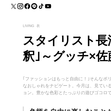
LIVING
衣
スタイリスト長
釈｣～グッチ×佐
｢ファッションはもっと自由に！｣そんなポ
なおしゃれをナビゲート。今月は、見ている
ョン。豊かな色彩とたっぷりの遊びゴコロ