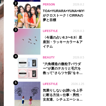
2
PERSON
2026.8.2
TOA×YURARA×YUNA×MYU.Y×MANON
がクロストーク！CIRRAの
夢と目標
3
LIFESTYLE
2026.8.3
〈今週の占い8.3〜8.9〉星
座別・ラッキーカラー＆ア
イテム
4
BEAUTY
2026.8.5
‟六角構造の微粒子パウダ
ー”が夏のテカリと毛穴を
救って‟さらツヤ肌”をキー
プ
5
LIFESTYLE
2026.1.25
気乗りしないお誘いを上手
に断る方法～仕事・男性・
女友達、シチュエーション
別完全ガイド