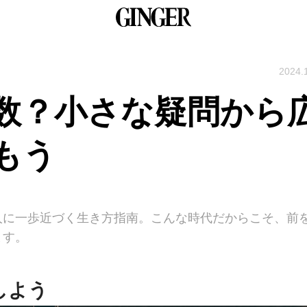
2024.
数？小さな疑問から
もう
人に一歩近づく生き方指南。こんな時代だからこそ、前
ます。
しよう