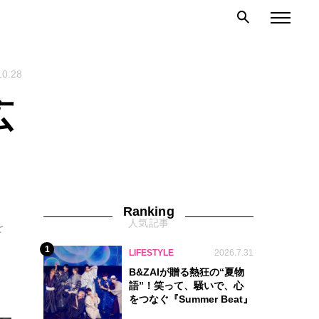
10.28
広
Ranking
人気記事
を
1
LIFESTYLE
2026.7.31
B&ZAIが贈る熱狂の“夏物
語”！笑って、騒いで、心
をつなぐ『Summer Beat』