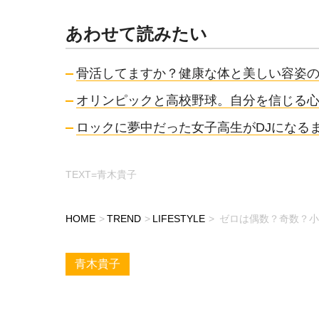
あわせて読みたい
骨活してますか？健康な体と美しい容姿
オリンピックと高校野球。自分を信じる
ロックに夢中だった女子高生がDJになるま
TEXT=青木貴子
HOME
TREND
LIFESTYLE
ゼロは偶数？奇数？小
青木貴子