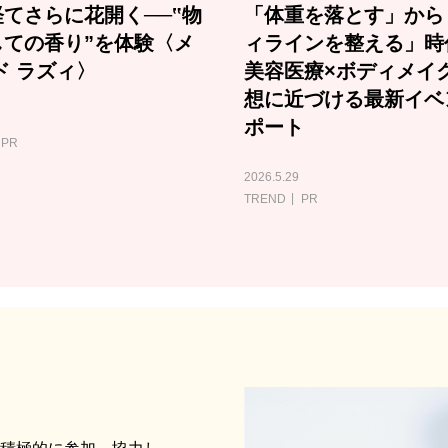
てさらに花開く──‟物
「体重を落とす」から
しての香り”を体験〈メ
ィラインを整える」時
ド ラズィ〉
美容医療×ボディメイ
想に近づける最新イベ
ポート
PR
2026.5.29
TREND
PR