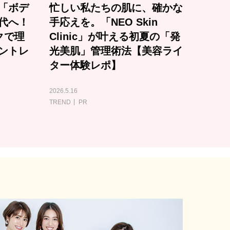
「ボデ
忙しい私たちの肌に、確かな
代へ！
手応えを。「NEO Skin
クで理
Clinic」が叶える初夏の「発
ントレ
光美肌」管理術法【美容ライ
ター体験レポ】
2026.5.16
TREND
PR