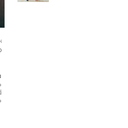
が
の
ロ
っ
面
っ