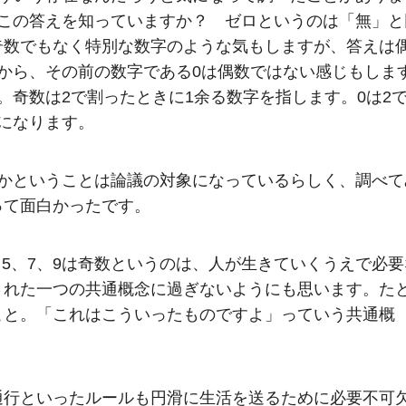
はこの答えを知っていますか？ ゼロというのは「無」と
奇数でもなく特別な数字のような気もしますが、答えは
から、その前の数字である0は偶数ではない感じもしま
。奇数は2で割ったときに1余る数字を指します。0は2
になります。
のかということは論議の対象になっているらしく、調べて
って面白かったです。
3、5、7、9は奇数というのは、人が生きていくうえで必要
された一つの共通概念に過ぎないようにも思います。た
こと。「これはこういったものですよ」っていう共通概
通行といったルールも円滑に生活を送るために必要不可