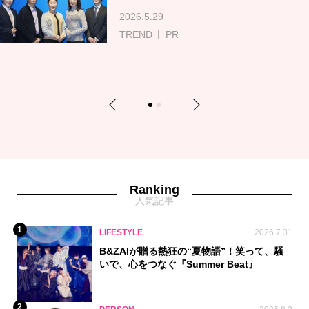
2026.5.29
TREND
PR
Previous
Next
1
2
Ranking
人気記事
1
LIFESTYLE
2026.7.31
B&ZAIが贈る熱狂の“夏物語”！笑って、騒
いで、心をつなぐ『Summer Beat』
2