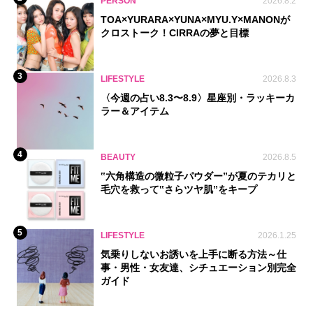
PERSON
2026.8.2
TOA×YURARA×YUNA×MYU.Y×MANONが
クロストーク！CIRRAの夢と目標
3
LIFESTYLE
2026.8.3
〈今週の占い8.3〜8.9〉星座別・ラッキーカ
ラー＆アイテム
4
BEAUTY
2026.8.5
‟六角構造の微粒子パウダー”が夏のテカリと
毛穴を救って‟さらツヤ肌”をキープ
5
LIFESTYLE
2026.1.25
気乗りしないお誘いを上手に断る方法～仕
事・男性・女友達、シチュエーション別完全
ガイド