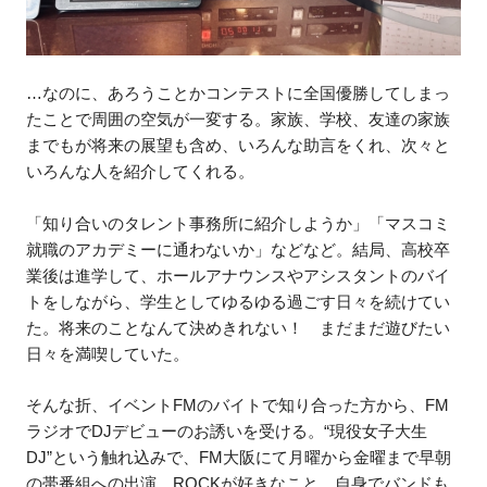
…なのに、あろうことかコンテストに全国優勝してしまっ
たことで周囲の空気が一変する。家族、学校、友達の家族
までもが将来の展望も含め、いろんな助言をくれ、次々と
いろんな人を紹介してくれる。
「知り合いのタレント事務所に紹介しようか」「マスコミ
就職のアカデミーに通わないか」などなど。結局、高校卒
業後は進学して、ホールアナウンスやアシスタントのバイ
トをしながら、学生としてゆるゆる過ごす日々を続けてい
た。将来のことなんて決めきれない！ まだまだ遊びたい
日々を満喫していた。
そんな折、イベントFMのバイトで知り合った方から、FM
ラジオでDJデビューのお誘いを受ける。“現役女子大生
DJ”という触れ込みで、FM大阪にて月曜から金曜まで早朝
の帯番組への出演。ROCKが好きなこと、自身でバンドも