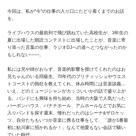
今回は、私が“今”の仕事の入り口にたどり着くまでのお話
を。
ライブハウスの最前列で飛び跳ねていた高校生が、3年生の
夏に出場した朗読コンテストに出場したことが、音楽に寄
り添った言葉の仕事、ラジオDJへの道へとつながったのか
もしれない——。
私には兄や姉がおらず、音楽的影響を授けてくれたのはお
兄ちゃんのいる同級生。70年代のブリティッシュやウエス
トコーストの熱狂を教えてくれ、休み時間には音楽談義…
いえ、どのミュージシャンがカッコいいかの話で盛り上が
る。バンドにも興味を持ち始め、当時の大阪で人気だった
バーボンハウス、バナナホール、アムホールなどでお気に
入りバンドを探す週末。憧れだったのはシーナ&ザロケッ
ツ。自分たちもいつか音楽に携る仕事をして、「誰が1番最
初に鮎川家に招かれるか！」なんて他愛もない会話で騒い
でいた時代。