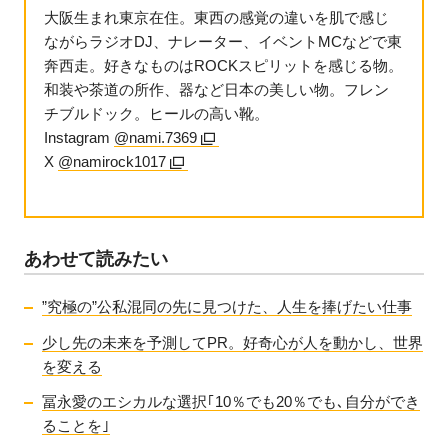
大阪生まれ東京在住。東西の感覚の違いを肌で感じ
ながらラジオDJ、ナレーター、イベントMCなどで東
奔西走。好きなものはROCKスピリットを感じる物。
和装や茶道の所作、器など日本の美しい物。フレン
チブルドック。ヒールの高い靴。
Instagram
@nami.7369
X
@namirock1017
あわせて読みたい
”究極の”公私混同の先に見つけた、人生を捧げたい仕事
少し先の未来を予測してPR。好奇心が人を動かし、世界
を変える
冨永愛のエシカルな選択｢10％でも20％でも､自分ができ
ることを｣