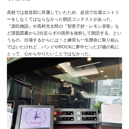
高校では放送部に所属していたため、必須で出場エントリ
ーをしなくてはならなかった朗読コンテストがあった。
『源氏物語』や高村光太郎の『智恵子抄・レモン哀歌』な
ど課題図書から2分足らずの箇所を抜粋して朗読する、とい
うもの。出場するからには！と練習も一生懸命に取り組ん
ではいたけれど、バンドやROCKに夢中だった17歳の私に
とって、心からやりたいことではなかった。