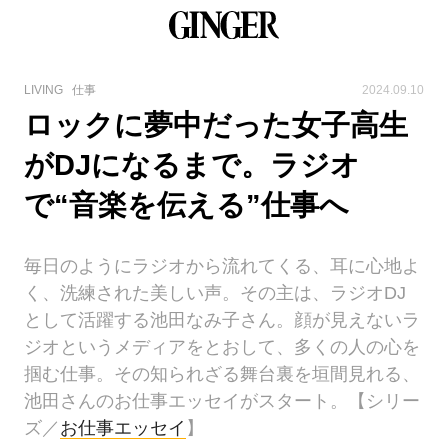
LIVING
仕事
2024.09.10
ロックに夢中だった女子高生
がDJになるまで。ラジオ
で“音楽を伝える”仕事へ
毎日のようにラジオから流れてくる、耳に心地よ
く、洗練された美しい声。その主は、ラジオDJ
として活躍する池田なみ子さん。顔が見えないラ
ジオというメディアをとおして、多くの人の心を
掴む仕事。その知られざる舞台裏を垣間見れる、
池田さんのお仕事エッセイがスタート。【シリー
ズ／
お仕事エッセイ
】