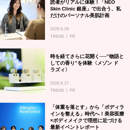
読者がリアルに体験！「NEO
Skin Clinic 銀座」で出合う、私
だけのパーソナル美肌計画
2026.6.28
TREND
PR
時を経てさらに花開く──‟物語と
しての香り”を体験〈メゾン ド
ラズィ〉
2026.6.17
TREND
PR
「体重を落とす」から「ボディラ
インを整える」時代へ！美容医療
×ボディメイクで理想に近づける
最新イベントレポート