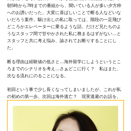
朝5時から7時までの番組から、聞いている人が多い夕方枠
へのお誘いだった。大変に喜ばしいことで断る人などいな
いだろう案件。駆け出しの私に取っては、階段の一足飛び
どころかエレベーターに乗るような話。だけど兄たちのよ
うなスタッフ間で甘やかされた私に務まるはずがない…と
スタッフと共に考え悩み、諭されてお断りすることにし
た。
断る理由は経験値の低さと…海外留学にしようというとこ
ろまでのシナリオを考え…さぁどこに行く？ 私はまた、
次なる流れにのることになる。
初回という事で少し長くなってしまいましたが、これが私
の初めの第一歩。次回は海外逃亡？ 現実逃避のお話を。