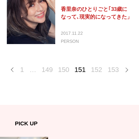
香里奈のひとりごと｢33歳に
なって､現実的になってきた」
2017.11.22
PERSON
1
…
149
150
151
152
153
PICK UP