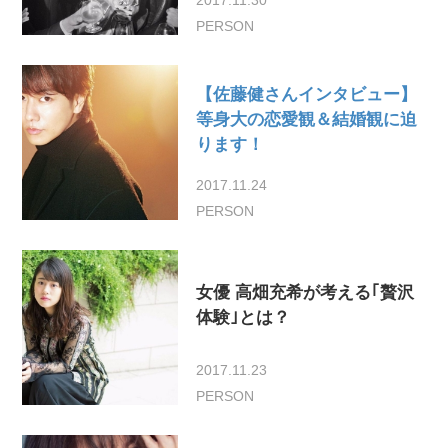
PERSON
【佐藤健さんインタビュー】
等身大の恋愛観＆結婚観に迫
ります！
2017.11.24
PERSON
女優 高畑充希が考える｢贅沢
体験｣とは？
2017.11.23
PERSON