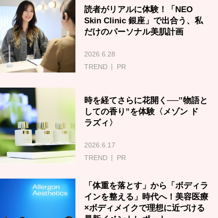
読者がリアルに体験！「NEO
Skin Clinic 銀座」で出合う、私
だけのパーソナル美肌計画
2026.6.28
TREND
PR
時を経てさらに花開く──‟物語と
しての香り”を体験〈メゾン ド
ラズィ〉
2026.6.17
TREND
PR
「体重を落とす」から「ボディラ
インを整える」時代へ！美容医療
×ボディメイクで理想に近づける