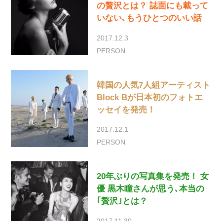
の贅沢とは？ 誌面にも載って
いない､もうひとつのいい話
2017.12.3
PERSON
韓国の人気7人組アーティスト
Block Bが日本初のフォトエ
ッセイを発売！
2017.12.1
PERSON
20年ぶりの写真集を発売！ 女
優 黒木瞳さんが思う､本当の
｢贅沢｣とは？
2017.11.30