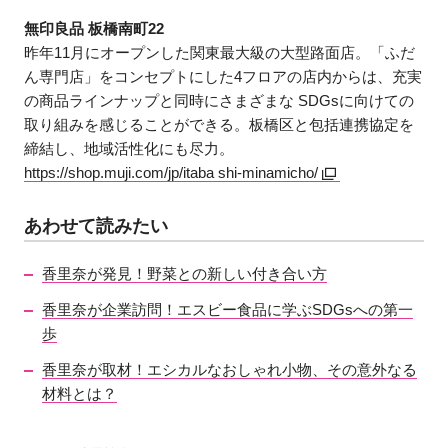
無印良品 板橋南町22
昨年11月にオープンした関東最大級の大型路面店。「ふだ
ん専門店」をコンセプトにした4フロアの店内からは、充実
の商品ラインナップと同時にさまざまな SDGsに向けての
取り組みを感じることができる。板橋区と包括連携協定を
締結し、地域活性化にも尽力。
https://shop.muji.com/jp/itaba shi-minamicho/
あわせて読みたい
香里奈が発見！野菜との新しい付き合い方
香里奈が企業訪問！エスビー食品に学ぶSDGsへの第一
歩
香里奈が取材！エシカルなおしゃれ小物、その意外なる
材料とは？