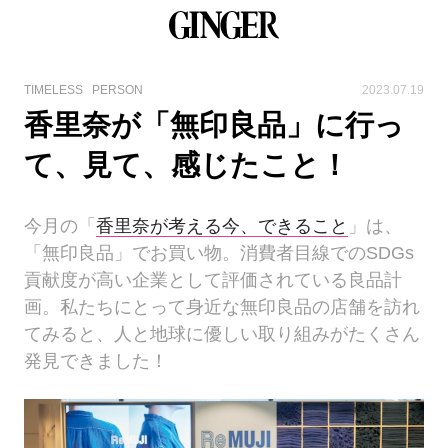
TIMELESS
PERSON
2023.07.19
香里奈が「無印良品」に行っ
て、見て、感じたこと！
今月の「
香里奈が考える今、できること
」は、
「無印良品」でお買い物。消費者目線でのSDGs
貢献度が高い企業として評価されている良品計
画。私たちにとって身近な無印良品の店舗を訪れ
てみると、人と地球に優しい取り組みがたくさん
発見できました！