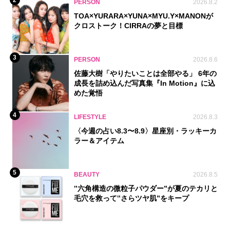
PERSON
2026.8.2
TOA×YURARA×YUNA×MYU.Y×MANONが
クロストーク！CIRRAの夢と目標
3
PERSON
2026.8.6
佐藤大樹「やりたいことは全部やる」 6年の
成長を詰め込んだ写真集『In Motion』に込
めた覚悟
4
LIFESTYLE
2026.8.3
〈今週の占い8.3〜8.9〉星座別・ラッキーカ
ラー＆アイテム
5
BEAUTY
2026.8.5
‟六角構造の微粒子パウダー”が夏のテカリと
毛穴を救って‟さらツヤ肌”をキープ