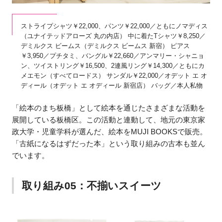
ストライプシャツ￥22,000、パンツ￥22,000／ともにノマディス
（ユナイテッドアローズ 丸の内店） 中に着たTシャツ￥8,250／
デミルクス ビームス（デミルクス ビームス 新宿） ピアス
￥3,950／プチタミ、バングル￥22,660／アンマリー・シャニョ
ン、ツイストリング￥16,500、2連風リング￥14,300／ともにカ
メエモン（すべてロードス） サンダル￥22,000／オデット エ オ
ディール（オデット エ オディール 新宿店） バッグ／本人私物
「絵本のまち板橋」として絵本を通じたさまざまな活動を
展開している板橋区。この活動と連動して、地元の東京家
政大学・児童学科が選んだ、絵本をMUJI BOOKSで販売。
「古紙になるはずだった本」という取り組みの古本も並ん
でいます。
取り組み05：不揃いスイーツ