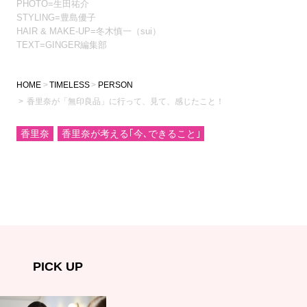
PHOTO=生田祐介
STYLING=豊島優子
HAIR & MAKE-UP=冬木慎一（sui）
TEXT=GINGER編集部
HOME
TIMELESS
PERSON
香里奈が「無印良品」に行って、見て、感じたこと！
香里奈
香里奈が考える｢今､できること｣
PICK UP