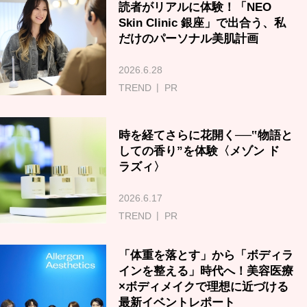
読者がリアルに体験！「NEO
Skin Clinic 銀座」で出合う、私
だけのパーソナル美肌計画
2026.6.28
TREND
PR
時を経てさらに花開く──‟物語と
しての香り”を体験〈メゾン ド
ラズィ〉
2026.6.17
TREND
PR
「体重を落とす」から「ボディラ
インを整える」時代へ！美容医療
×ボディメイクで理想に近づける
最新イベントレポート