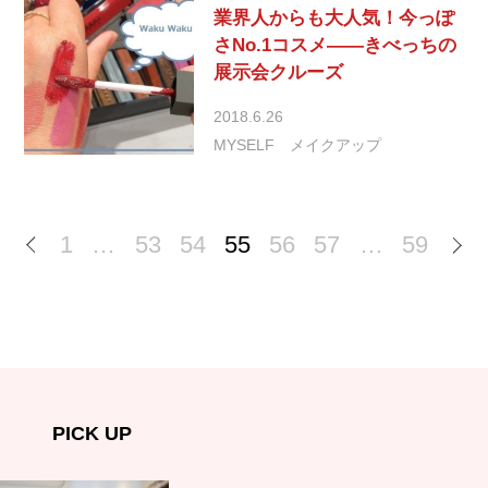
業界人からも大人気！今っぽ
さNo.1コスメ――きべっちの
展示会クルーズ
2018.6.26
MYSELF
メイクアップ
1
…
53
54
55
56
57
…
59
PICK UP