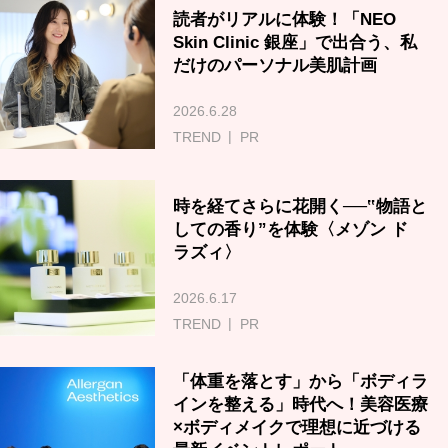
読者がリアルに体験！「NEO
Skin Clinic 銀座」で出合う、私
だけのパーソナル美肌計画
2026.6.28
TREND
PR
時を経てさらに花開く──‟物語と
しての香り”を体験〈メゾン ド
ラズィ〉
2026.6.17
TREND
PR
「体重を落とす」から「ボディラ
インを整える」時代へ！美容医療
×ボディメイクで理想に近づける