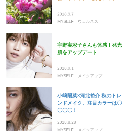
2018.9.7
MYSELF
ウェルネス
宇野実彩子さんも体感！発光
肌をアップデート
2018.9.1
MYSELF
メイクアップ
小嶋陽菜×河北裕介 秋のトレ
ンドメイク、注目カラーは〇
〇〇〇！
2018.8.28
MYSELF
メイクアップ