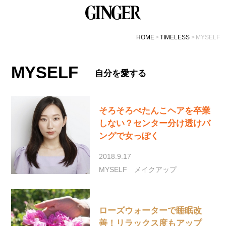
HOME
TIMELESS
MYSELF
MYSELF
自分を愛する
そろそろぺたんこヘアを卒業
しない？センター分け透けバ
ングで女っぽく
2018.9.17
MYSELF
メイクアップ
ローズウォーターで睡眠改
善！リラックス度もアップ