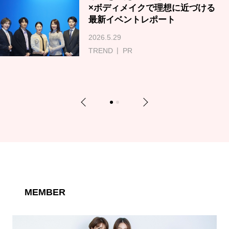
×ボディメイクで理想に近づける
最新イベントレポート
2026.5.29
TREND
PR
Previous
Next
1
2
MEMBER