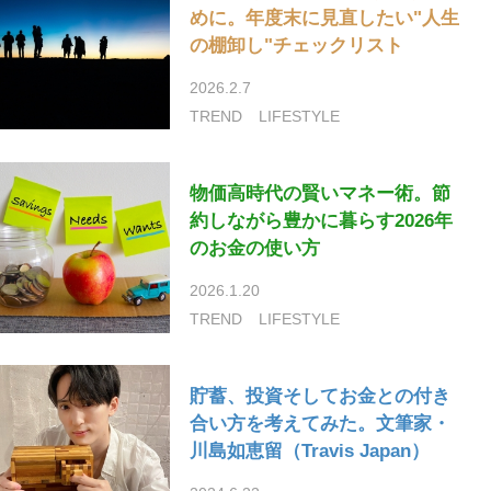
めに。年度末に見直したい"人生
の棚卸し"チェックリスト
2026.2.7
TREND
LIFESTYLE
物価高時代の賢いマネー術。節
約しながら豊かに暮らす2026年
のお金の使い方
2026.1.20
TREND
LIFESTYLE
貯蓄、投資そしてお金との付き
合い方を考えてみた。文筆家・
川島如恵留（Travis Japan）