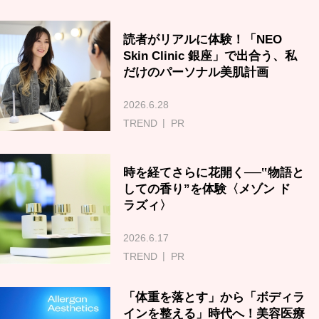
読者がリアルに体験！「NEO
Skin Clinic 銀座」で出合う、私
だけのパーソナル美肌計画
2026.6.28
TREND
PR
時を経てさらに花開く──‟物語と
しての香り”を体験〈メゾン ド
ラズィ〉
2026.6.17
TREND
PR
「体重を落とす」から「ボディラ
インを整える」時代へ！美容医療