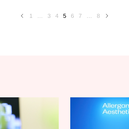
1
…
3
4
5
6
7
…
8