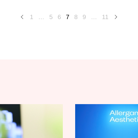
1
…
5
6
7
8
9
…
11