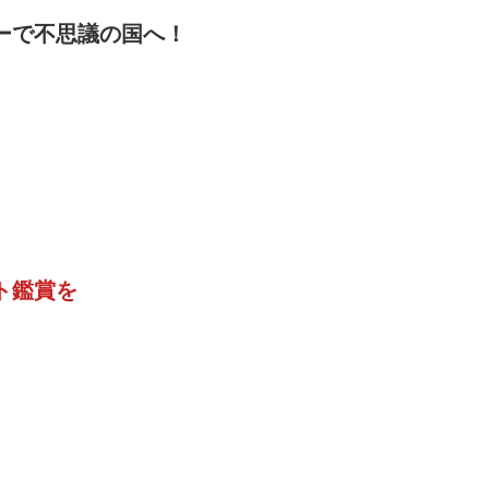
ーで不思議の国へ！
ト鑑賞を