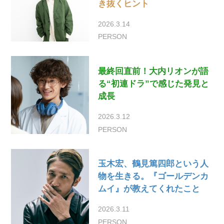
き抜くヒント
2026.3.14
PERSON
最終回直前！大内リオンが語
る“初連ドラ”で感じた発見と
成長
2026.3.12
PERSON
玉木宏、鶴見篤四郎という人
物を生きる。『ゴールデンカ
ムイ』が教えてくれたこと
2026.3.11
PERSON