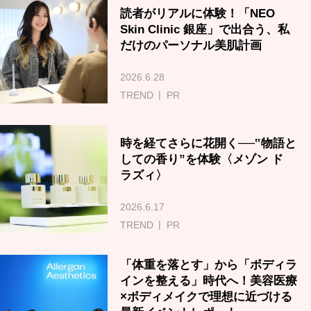
読者がリアルに体験！「NEO
Skin Clinic 銀座」で出合う、私
だけのパーソナル美肌計画
2026.6.28
TREND
PR
時を経てさらに花開く──‟物語と
しての香り”を体験〈メゾン ド
ラズィ〉
2026.6.17
TREND
PR
「体重を落とす」から「ボディラ
インを整える」時代へ！美容医療
×ボディメイクで理想に近づける