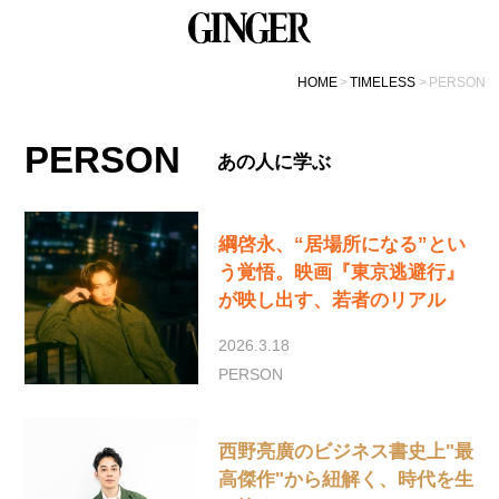
HOME
TIMELESS
PERSON
PERSON
あの人に学ぶ
綱啓永、“居場所になる”とい
う覚悟。映画『東京逃避行』
が映し出す、若者のリアル
2026.3.18
PERSON
西野亮廣のビジネス書史上"最
高傑作"から紐解く、時代を生