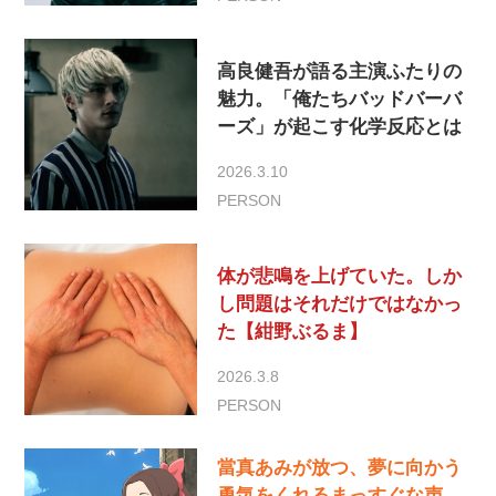
高良健吾が語る主演ふたりの
魅力。「俺たちバッドバーバ
ーズ」が起こす化学反応とは
2026.3.10
PERSON
体が悲鳴を上げていた。しか
し問題はそれだけではなかっ
た【紺野ぶるま】
2026.3.8
PERSON
當真あみが放つ、夢に向かう
勇気をくれるまっすぐな声。