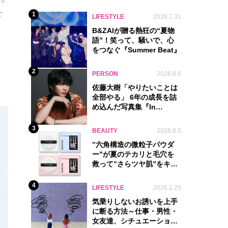
を
1
LIFESTYLE
2026.7.31
B&ZAIが贈る熱狂の“夏物
語”！笑って、騒いで、心
をつなぐ『Summer Beat』
2
PERSON
2026.8.6
佐藤大樹「やりたいことは
全部やる」 6年の成長を詰
め込んだ写真集『In
Motion』に込めた覚悟
3
BEAUTY
2026.8.5
‟六角構造の微粒子パウダ
ー”が夏のテカリと毛穴を
救って‟さらツヤ肌”をキー
プ
4
LIFESTYLE
2026.1.25
気乗りしないお誘いを上手
に断る方法～仕事・男性・
女友達、シチュエーション