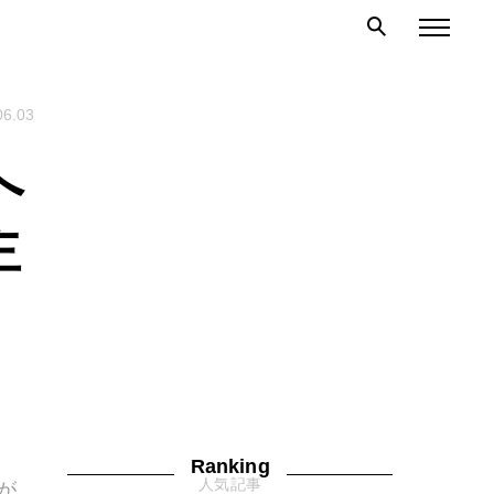
06.03
へ
主
Ranking
人気記事
なが