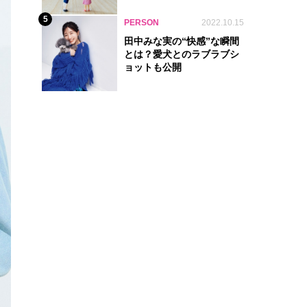
別完全ガイド
5
PERSON
2022.10.15
田中みな実の“快感”な瞬間
とは？愛犬とのラブラブシ
ョットも公開