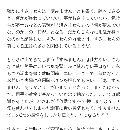
確かにすみませんは「済みません」とも書く。調べてみる
と、何かが終わっていない、事がおさまっていない、気持
ちが不十分などの表現が「済みません」の「何が済んでい
ないのか」の「何が」となる。だからこんなに用途が様々
なのかと納得した。すみませんの万能さは、すみませんの
前にくる主語の多さと関係しているようだ。
とっさに出てきてしまう「すみません」は仕方ない。こん
なに使い勝手のいい言葉を緊急時に使わない手はない。私
もこの記事を書く数時間前、エレベーターで一緒になった
お若いご夫婦に利用階ボタンを押してもらい、「あ、すみ
ません。ありがとうございます」と言ってしまったばかり
だ。両手が荷物で塞がっていたので助かった。ここでは感
謝もそうだが、わざわざ「何階ですか？ 押しますよ？」と
気を使わせてしまった謝罪に近い感情もある。すみません
でこの2つの感情をしっかり伝えたことになるだろう。
すみませんは時として変形もする。最近では「さーせん」