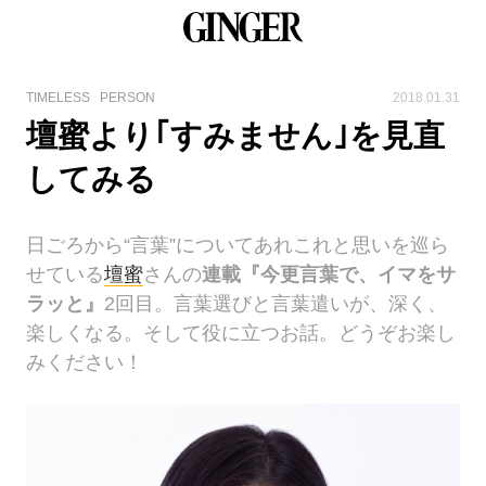
TIMELESS
PERSON
2018.01.31
壇蜜より｢すみません｣を見直
してみる
日ごろから“言葉”についてあれこれと思いを巡ら
せている
壇蜜
さんの
連載『今更言葉で、イマをサ
ラッと』
2回目。言葉選びと言葉遣いが、深く、
楽しくなる。そして役に立つお話。どうぞお楽し
みください！