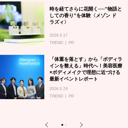
時を経てさらに花開く──‟物語と
しての香り”を体験〈メゾン ド
ラズィ〉
2026.6.17
TREND
PR
「体重を落とす」から「ボディラ
インを整える」時代へ！美容医療
×ボディメイクで理想に近づける
最新イベントレポート
2026.5.29
TREND
PR
Previous
Next
1
2