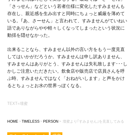
「さっせん」などという若者仕様に変化したすみませんも
存在し、親近感を生み出すと同時にちょっと威厳を薄めて
いる。｢あ、さーせん」と言われて、すみませんがていねい
語でありながらやや軽々しくなってしまったという状況に
動揺を隠せなかった。
出来ることなら、すみません以外の言い方をもう一度見直
してはいかがだろうか。すみませんは申し訳ありません、
すみませんはありがとう、すみませんは失礼致します･･･し
かしご注意いただきたい。飲食店や販売店で店員さんを呼
ぶ時、すみませんではなく「おねがいします」と声をかけ
るとちょっとお水の世界っぽくなる。
TEXT=壇蜜
HOME
TIMELESS
PERSON
壇蜜より｢すみません｣を見直してみる