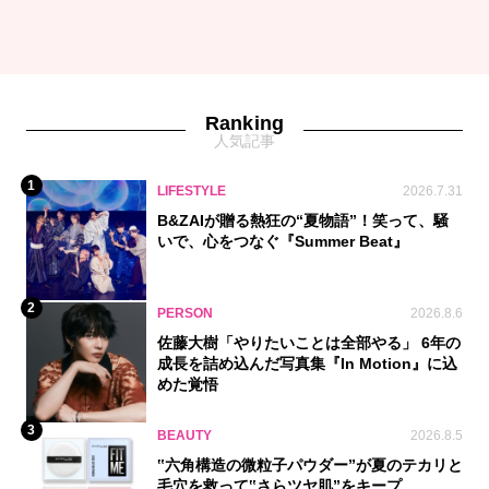
Ranking
人気記事
1
LIFESTYLE
2026.7.31
B&ZAIが贈る熱狂の“夏物語”！笑って、騒
いで、心をつなぐ『Summer Beat』
2
PERSON
2026.8.6
佐藤大樹「やりたいことは全部やる」 6年の
成長を詰め込んだ写真集『In Motion』に込
めた覚悟
3
BEAUTY
2026.8.5
‟六角構造の微粒子パウダー”が夏のテカリと
毛穴を救って‟さらツヤ肌”をキープ