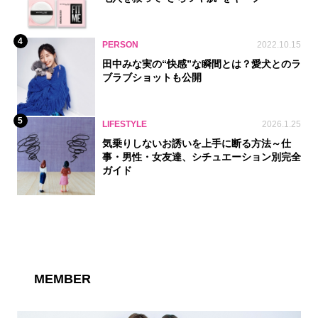
4
PERSON
2022.10.15
田中みな実の“快感”な瞬間とは？愛犬とのラ
ブラブショットも公開
5
LIFESTYLE
2026.1.25
気乗りしないお誘いを上手に断る方法～仕
事・男性・女友達、シチュエーション別完全
ガイド
MEMBER