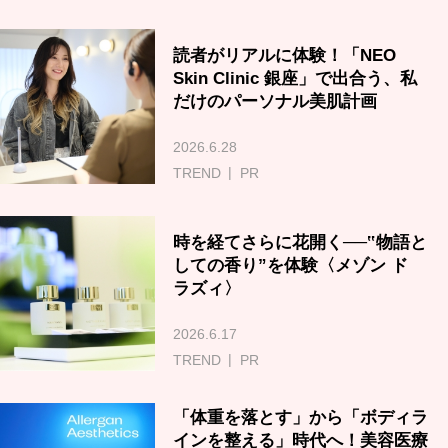
読者がリアルに体験！「NEO
Skin Clinic 銀座」で出合う、私
だけのパーソナル美肌計画
2026.6.28
TREND
PR
時を経てさらに花開く──‟物語と
しての香り”を体験〈メゾン ド
ラズィ〉
2026.6.17
TREND
PR
「体重を落とす」から「ボディラ
インを整える」時代へ！美容医療