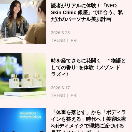
読者がリアルに体験！「NEO
Skin Clinic 銀座」で出合う、私
だけのパーソナル美肌計画
2026.6.28
TREND
PR
時を経てさらに花開く──‟物語と
しての香り”を体験〈メゾン ド
ラズィ〉
2026.6.17
TREND
PR
「体重を落とす」から「ボディラ
インを整える」時代へ！美容医療
×ボディメイクで理想に近づける