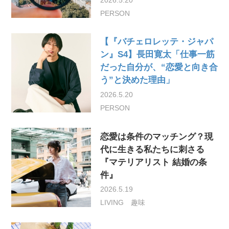
PERSON
【『バチェロレッテ・ジャパ
ン』S4】長田寛太「仕事一筋
だった自分が、“恋愛と向き合
う”と決めた理由」
2026.5.20
PERSON
恋愛は条件のマッチング？現
代に生きる私たちに刺さる
『マテリアリスト 結婚の条
件』
2026.5.19
LIVING
趣味