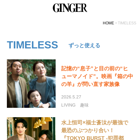
HOME
TIMELESS
TIMELESS
ずっと使える
記憶の“息子”と目の前の“ヒ
ューマノイド”。映画『箱の中
の羊』が問い直す家族像
2026.5.27
LIVING
趣味
水上恒司×福士蒼汰が最強で
最恐のぶつかり合い！
『TOKYO BURST -犯罪都