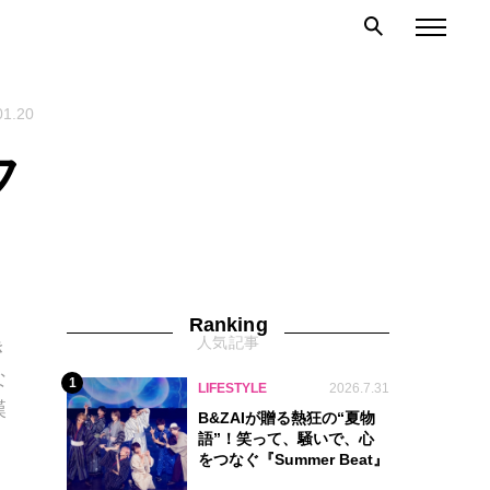
01.20
フ
Ranking
人気記事
き
な
1
LIFESTYLE
2026.7.31
漢
B&ZAIが贈る熱狂の“夏物
語”！笑って、騒いで、心
をつなぐ『Summer Beat』