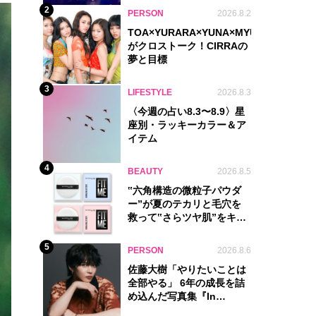
2
PERSON
2026.8.2
TOA×YURARA×YUNA×MYU.Y×MANON
がクロストーク！CIRRAの
夢と目標
3
LIFESTYLE
2026.8.3
〈今週の占い8.3〜8.9〉星
座別・ラッキーカラー＆ア
イテム
4
BEAUTY
2026.8.5
‟六角構造の微粒子パウダ
ー”が夏のテカリと毛穴を
救って‟さらツヤ肌”をキー
プ
5
PERSON
2026.8.6
佐藤大樹「やりたいことは
全部やる」 6年の成長を詰
め込んだ写真集『In
Motion』に込めた覚悟