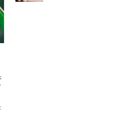
六
う
な