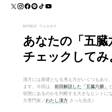
MYSELF
ウェルネス
あなたの「五臓
チェックしてみ
漢方には基礎となる考え方がいくつもあり
ます。今回は、
前回解説した「五臓六腑」
状態にあるのかを判断する大きなヒントに
方専門家／
わたし漢方
さっち先生）