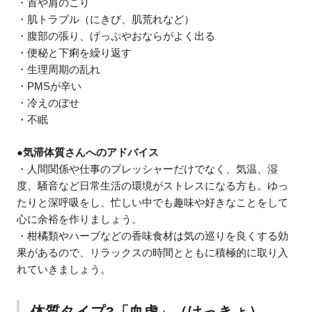
・首や肩のこり
・肌トラブル（にきび、肌荒れなど）
・腹部の張り、げっぷやおならがよく出る
・便秘と下痢を繰り返す
・生理周期の乱れ
・PMSが辛い
・冷えのぼせ
・不眠
●気滞体質さんへのアドバイス
・人間関係や仕事のプレッシャーだけでなく、気温、湿
度、騒音など日常生活の環境がストレスになる方も。ゆっ
たりと深呼吸をし、忙しい中でも趣味や好きなことをして
心に余裕を作りましょう。
・柑橘類やハーブなどの香味食材は気の巡りを良くする効
果があるので、リラックスの時間とともに積極的に取り入
れていきましょう。
体質タイプ3「血虚」（けっきょ）