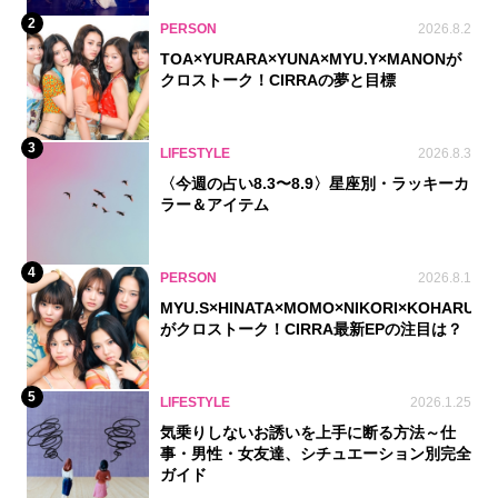
2
PERSON
2026.8.2
TOA×YURARA×YUNA×MYU.Y×MANONが
クロストーク！CIRRAの夢と目標
3
LIFESTYLE
2026.8.3
〈今週の占い8.3〜8.9〉星座別・ラッキーカ
ラー＆アイテム
4
PERSON
2026.8.1
MYU.S×HINATA×MOMO×NIKORI×KOHARU
がクロストーク！CIRRA最新EPの注目は？
5
LIFESTYLE
2026.1.25
気乗りしないお誘いを上手に断る方法～仕
事・男性・女友達、シチュエーション別完全
ガイド