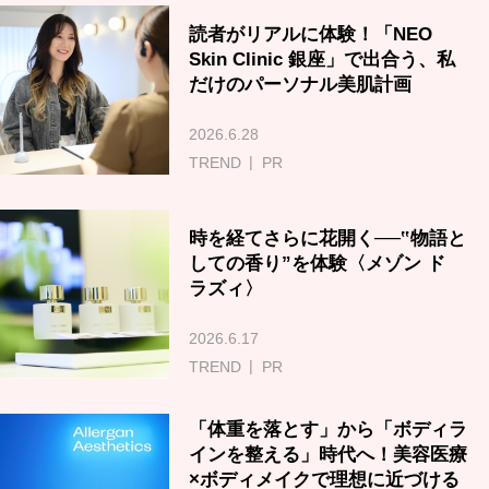
読者がリアルに体験！「NEO
Skin Clinic 銀座」で出合う、私
だけのパーソナル美肌計画
2026.6.28
TREND
PR
時を経てさらに花開く──‟物語と
しての香り”を体験〈メゾン ド
ラズィ〉
2026.6.17
TREND
PR
「体重を落とす」から「ボディラ
インを整える」時代へ！美容医療
×ボディメイクで理想に近づける