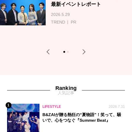
最新イベントレポート
2026.5.29
TREND
PR
Previous
Next
1
2
Ranking
人気記事
1
LIFESTYLE
2026.7.31
B&ZAIが贈る熱狂の“夏物語”！笑って、騒
いで、心をつなぐ『Summer Beat』