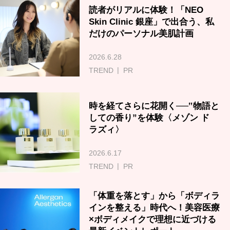
読者がリアルに体験！「NEO
Skin Clinic 銀座」で出合う、私
だけのパーソナル美肌計画
2026.6.28
TREND
PR
時を経てさらに花開く──‟物語と
しての香り”を体験〈メゾン ド
ラズィ〉
2026.6.17
TREND
PR
「体重を落とす」から「ボディラ
インを整える」時代へ！美容医療
×ボディメイクで理想に近づける