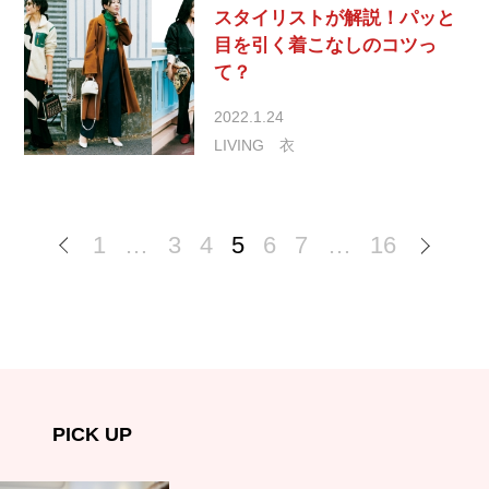
スタイリストが解説！パッと
目を引く着こなしのコツっ
て？
2022.1.24
LIVING
衣
1
…
3
4
5
6
7
…
16
PICK UP