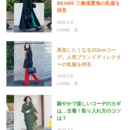
BEAMS 三條場夏海の私服を
拝見
2022.2.9
LIVING
衣
真似したくなる152cmコー
デ。人気ブランドディレクタ
ーの私服を拝見
2022.2.6
LIVING
衣
賑やかで楽しいコーデのカギ
は…古着！取り入れ方のコツ
は？
2022.2.1