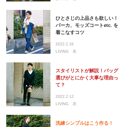
ひとさじの上品さも欲しい！
パーカ、モッズコートetc. を
着こなすコツ
2022.2.16
LIVING
衣
スタイリストが解説！バッグ
選びがとにかく大事な理由っ
て？
2022.2.12
LIVING
衣
洗練シンプルはこう作る！